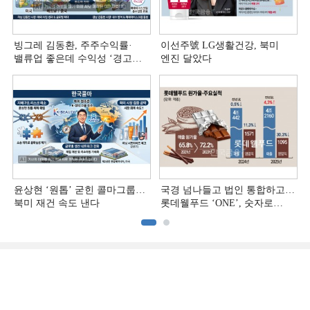
빙그레 김동환, 주주수익률·
이선주號 LG생활건강, 북미
밸류업 좋은데 수익성 ‘경고등ʼ
엔진 달았다
[정답은 TSR]
윤상현 ‘원톱ʼ 굳힌 콜마그룹…
국경 넘나들고 법인 통합하고…
북미 재건 속도 낸다
롯데웰푸드 ‘ONE’, 숫자로
증명하다