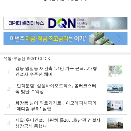
유통·부동산 BEST CLICK
강동 명일동 재건축 1.4만 가구 윤곽…대형
1
건설사 수주전 채비
‘인적분할’ 삼성바이오로직스, 롤러코스터
2
속 빛난 수익성
화장품 넘어 의료기기로…아모레퍼시픽의
3
‘메디컬 뷰티’ 실험
제일·우미건설, 나란히 톱20…호남권 건설사
4
성장공식 통했나