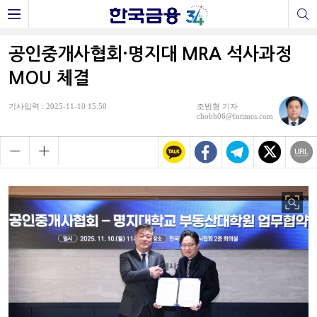
공인중개사협회·명지대 MRA 석사과정
MOU 체결
기사입력 : 2025-11-10 15:50
조범형 기자
chobh06@fntimes.com