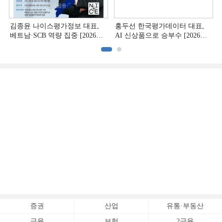
김종윤 나이스평가정보 대표,
홍두선 한국평가데이터 대표,
베트남·SCB 역량 집중 [2026
AI 신상품으로 승부수 [2026
CB사 하반기 전략 ②]
CB사 하반기 전략 ①]
증권
산업
유통·부동산
금융
보험
2금융