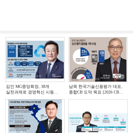
김인 MG중앙회장, 38개
남욱 한국기술신용평가 대표,
실천과제로 경영혁신 시동
종합CB 도약 목표 [2026 CB사
[상호금융 경영혁신 진단 ①]
하반기 전략 ③]