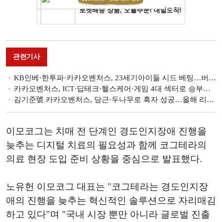
관련기사
KB인베·한투파·카카오벤처스, 23세기아이들 시드 베팅…버추얼 보이그룹 띄운다 [VC X K콘텐츠]
카카오벤처스, ICT·딥테크·헬스케어·게임 4대 섹터로 승부수 [VC 포트폴리오 레이더 (4)]
김기준號 카카오벤처스, 당근·두나무로 흑자 성공…올해 리벨리온 IPO 기대 [2024 VC 실적]
이모코그는 치매 전 단계인 경도인지장애 진행을
늦추는 디지털 치료의 필요성과 함께 코그테라의
의료 현장 도입 준비 상황을 중심으로 발표했다.
노유헌 이모코그 대표는 "코그테라는 경도인지장
애의 진행을 늦추는 혁신적인 솔루션으로 자리매김
하고 있다"며 "국내 시장 뿐만 아니라 글로벌 진출