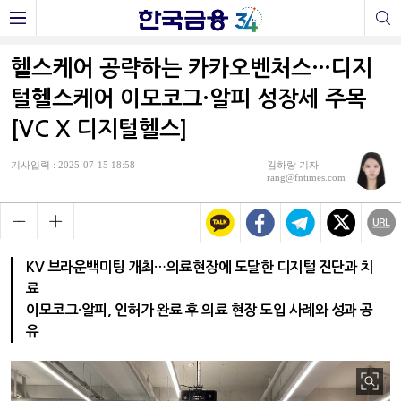
헬스케어 공략하는 카카오벤처스…디지
털헬스케어 이모코그·알피 성장세 주목
[VC X 디지털헬스]
기사입력 : 2025-07-15 18:58
김하랑 기자
rang@fntimes.com
KV 브라운백미팅 개최…의료현장에 도달한 디지털 진단과 치
료
이모코그·알피, 인허가 완료 후 의료 현장 도입 사례와 성과 공
유