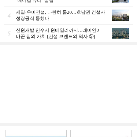
‘메디컬 뷰티’ 실험
제일·우미건설, 나란히 톱20…호남권 건설사
4
성장공식 통했나
신원개발 인수서 원베일리까지…래미안이
5
바꾼 집의 가치 [건설 브랜드의 역사 ②]