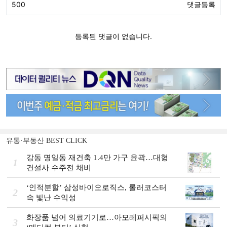
유통·부동산 BEST CLICK
강동 명일동 재건축 1.4만 가구 윤곽…대형
1
건설사 수주전 채비
‘인적분할’ 삼성바이오로직스, 롤러코스터
2
속 빛난 수익성
화장품 넘어 의료기기로…아모레퍼시픽의
3