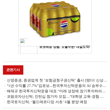
관련기사
신영증권, 증권업계 첫 ‘보험금청구권신탁’ 출시 [떴다! 신상품]
"1년 수익률 27.7%"김로보...한국투자신탁운용의 AI 승부수[퇴직연금, AI를 만나다⑧]
배재규 한국투자신탁운용 대표 “미래 성장에 장기투자하라…기술주가 핵심자산”
코람코자산신탁, 인턴십 참가자 모집…"대학생 교육·경험 제공에 목적"
한국토지신탁, ‘월드메르디앙 서초’ 6월 분양 예정