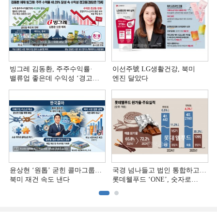
빙그레 김동환, 주주수익률·
이선주號 LG생활건강, 북미
밸류업 좋은데 수익성 ‘경고등ʼ
엔진 달았다
[정답은 TSR]
윤상현 ‘원톱ʼ 굳힌 콜마그룹…
국경 넘나들고 법인 통합하고…
북미 재건 속도 낸다
롯데웰푸드 ‘ONE’, 숫자로
증명하다