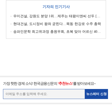
기자의 인기기사
우미건설, 강원도 분양 1위…제주는 태왕이앤씨 선두 [이 지역 분양왕-강원·제주]
현대건설, 도시정비 왕좌 굳힌다…목동·한강로 수주 총력
송파인문학 최고위과정 총원우회, 초복 맞아 어르신 400명에 삼계탕 나눔
가장 핫한 경제 소식! 한국금융신문의
‘추천뉴스’
를 받아보세요~
뉴스레터 신청