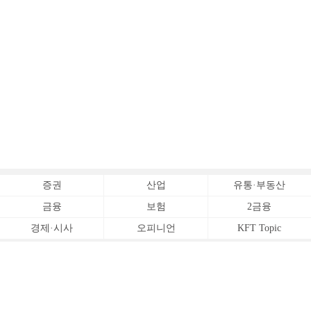
증권
산업
유통·부동산
금융
보험
2금융
경제·시사
오피니언
KFT Topic
전체서비스
Copyrightⓒ
한국금융신문 All Rights Reserved.