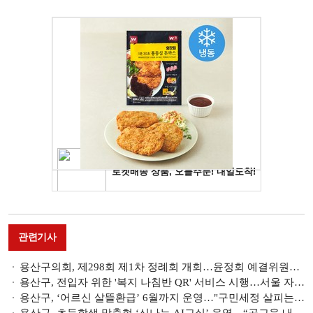
관련기사
용산구의회, 제298회 제1차 정례회 개회…윤정회 예결위원장 선출
용산구, 전입자 위한 '복지 나침반 QR' 서비스 시행…서울 자치구 최초
용산구, ‘어르신 살뜰환급’ 6월까지 운영…"구민세정 살피는 행정에 노력"