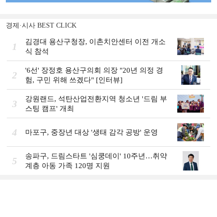
경제·시사 BEST CLICK
김경대 용산구청장, 이촌치안센터 이전 개소
1
식 참석
'6선' 장정호 용산구의회 의장 "20년 의정 경
2
험, 구민 위해 쓰겠다" [인터뷰]
강원랜드, 석탄산업전환지역 청소년 '드림 부
3
스팅 캠프' 개최
4
마포구, 중장년 대상 '생태 감각 공방' 운영
송파구, 드림스타트 '심쿵데이' 10주년…취약
5
계층 아동 가족 120명 지원