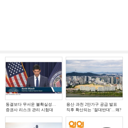
동결보다 무서운 불확실성…
용산·과천 2만가구 공급 발표
증권사 리스크 관리 시험대
직후 확산되는 ‘절대반대’…왜?