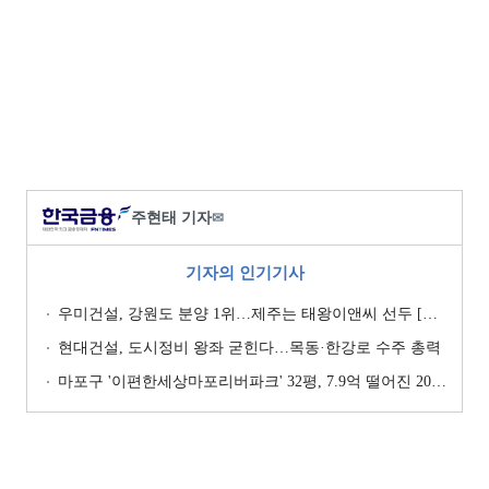
주현태 기자
✉
기자의 인기기사
우미건설, 강원도 분양 1위…제주는 태왕이앤씨 선두 [이 지역 분양왕-강원·제주]
현대건설, 도시정비 왕좌 굳힌다…목동·한강로 수주 총력
마포구 '이편한세상마포리버파크' 32평, 7.9억 떨어진 20.4억원에 거래 [일일 하락가]