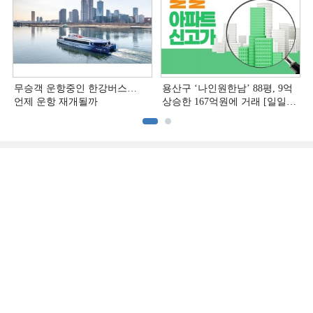
무승객 운항중인 한강버스…
용산구 ‘나인원한남’ 88평, 9억
언제 운항 재개될까
상승한 167억원에 거래 [일일
아파트 신고가]