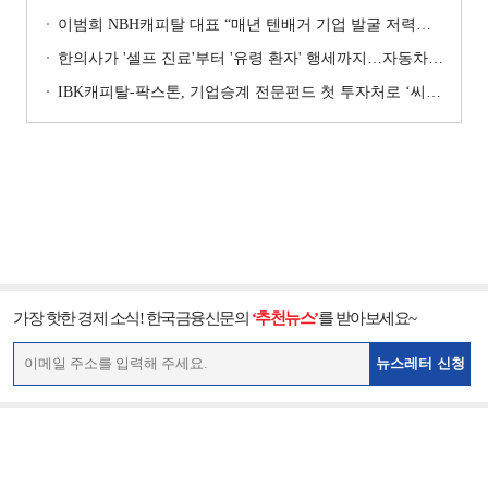
이범희 NBH캐피탈 대표 “매년 텐배거 기업 발굴 저력…올해 ROE 20% 목표”
한의사가 '셀프 진료'부터 '유령 환자' 행세까지…자동차보험 악용 심각 [경상환자 8주룰 도입 초읽기]
IBK캐피탈-팍스톤, 기업승계 전문펀드 첫 투자처로 ‘씨엠디기술단’ 낙점 [캐피탈사 돋보기]
가장 핫한 경제 소식! 한국금융신문의
‘추천뉴스’
를 받아보세요~
뉴스레터 신청