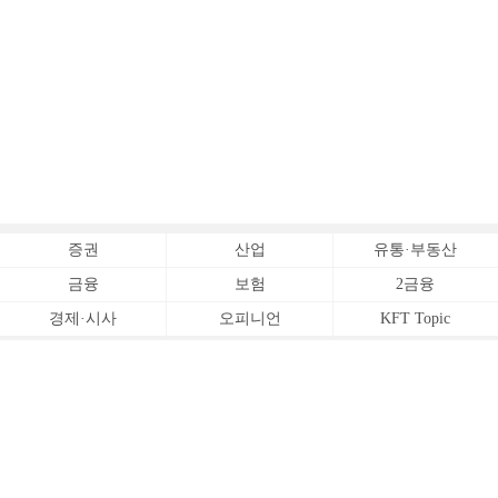
증권
산업
유통·부동산
금융
보험
2금융
경제·시사
오피니언
KFT Topic
전체서비스
Copyrightⓒ
한국금융신문 All Rights Reserved.