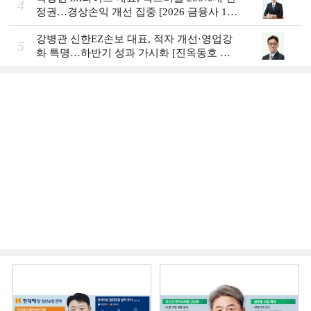
4
정권…경상손익 개선 집중 [2026 금융사 1분
기 실적]
강병관 신한EZ손보 대표, 적자 개선·영업강
5
화 특명…하반기 성과 가시화 [진옥동호 신
한금융, 부스트업 점검]