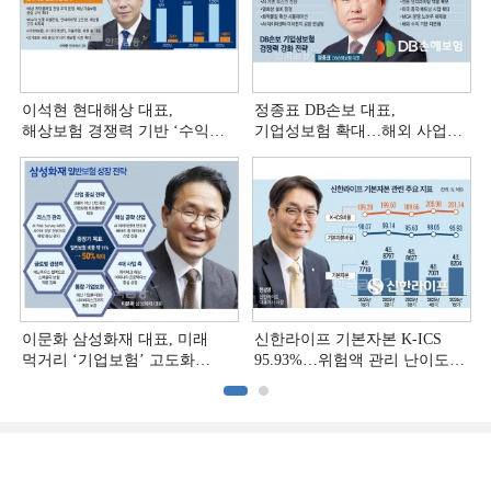
이석현 현대해상 대표,
정종표 DB손보 대표,
해상보험 경쟁력 기반 ‘수익
기업성보험 확대…해외 사업
다변화ʼ [손보사 일반보험 전략
다변화 [손보사 일반보험 전략
(3)]
(2)]
이문화 삼성화재 대표, 미래
신한라이프 기본자본 K-ICS
먹거리 ‘기업보험’ 고도화
95.93%…위험액 관리 난이도
[손보사 일반보험 전략 (1)]
상승 [보험사 기본자본 점검]