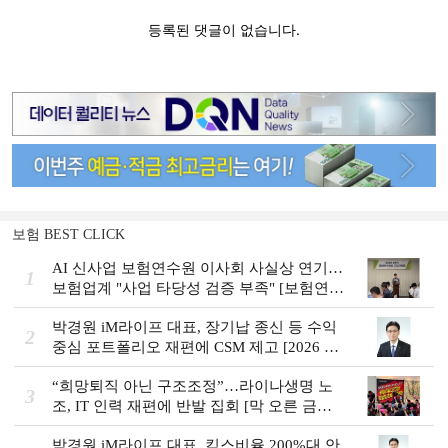
보험 BEST CLICK
AI 신사업 보험연수원 이사회 사실상 연기…
1
보험업계 "사업 타당성 검증 부족" [보험연수
원 AI사업 논란]
박경원 iM라이프 대표, 장기납 종신 등 수익
2
중심 포트폴리오 재편에 CSM 제고 [2026 금
융사 상반기 실적]
“희망퇴직 아닌 구조조정”…라이나생명 노
3
조, IT 인력 재편에 반발 집회 [막 오른 금융
권 하투(夏鬪)]
박경원 iM라이프 대표, 킥스비율 200%대 안