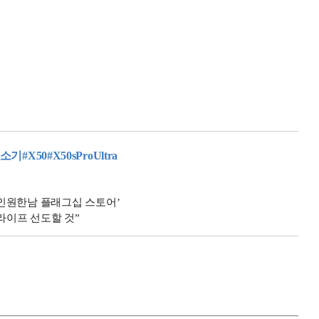
청소기
#X50
#X50sProUltra
‘나인원한남 플래그십 스토어’
라이프 선도할 것”