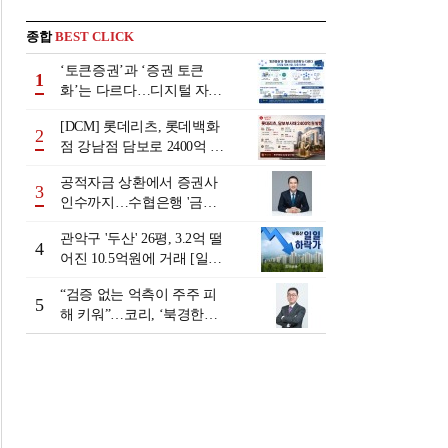
종합
BEST CLICK
‘토큰증권’과 ‘증권 토큰
1
화’는 다르다…디지털 자본
시장 다음 단계는
[DCM] 롯데리츠, 롯데백화
2
점 강남점 담보로 2400억 조
달…단기채 차환
공적자금 상환에서 증권사
3
인수까지…수협은행 '금융
그룹화' 25년 여정 [수협은
관악구 '두산' 26평, 3.2억 떨
행 금융그룹의 꿈①]
4
어진 10.5억원에 거래 [일일
하락가]
“검증 없는 억측이 주주 피
5
해 키워”…코리, ‘북경한미
미수채권 논란’ 정면 반박