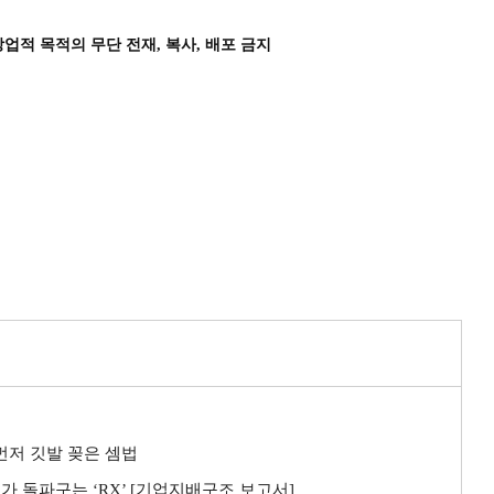
상업적 목적의 무단 전재, 복사, 배포 금지
 먼저 깃발 꽂은 셈법
가 돌파구는 ‘RX’ [기업지배구조 보고서]