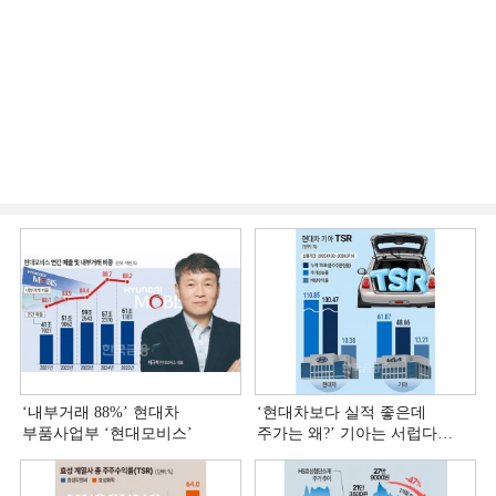
‘내부거래 88%ʼ 현대차
‘현대차보다 실적 좋은데
부품사업부 ‘현대모비스ʼ
주가는 왜?ʼ 기아는 서럽다
[정답은 TSR]