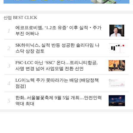
산업 BEST CLICK
에코프로비엠, ‘1.2조 유증’ 이후 실적‧주가
1
부진 어쩌나
SK하이닉스, 실적 반등 성공한 솔리다임 나
2
스닥 상장 검토
FSC·LCC 아닌 ‘SSC’ 온다…트리니티항공,
3
사명 변경 넘어 사업모델 전환 선언
LG이노텍 주가 못따라가는 배당 [배당정책
4
점검]
한화, 서울불꽃축제 9월 5일 개최…안전인력
5
역대 최대