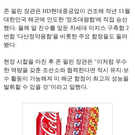
존 필린 장관은 HD현대중공업이 건조해 작년 11월
대한민국 해군에 인도한 '정조대왕함'에 직접 승선
했다. 올해 말 진수를 앞둔 차세대 이지스 구축함 2
번함 '다산정약용함'을 비롯한 주요 함정들도 둘러
봤다.
현장 시찰을 마친 후 존 필린 장관은 "이처럼 우수
한 역량을 갖춘 조선소와 협력한다면 적시 유지·보
수 활동이 가능해져 미 해군 함정이 최고의 성능을
발휘할 수 있을 것"이라고 말했다.