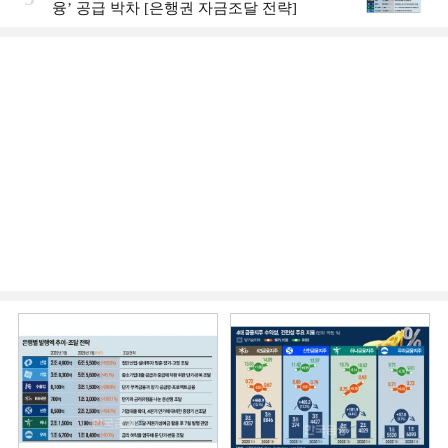
융ʼ 공급 박차 [은행권 자금조달 전략]