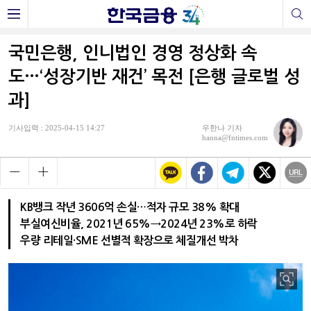
국민은행, 인니법인 경영 정상화 속
도…‘성장기반 재건’ 목전 [은행 글로벌 성
과]
기사입력 : 2025-04-15 14:27
우한나 기자
hanna@fntimes.com
KB뱅크 작년 3606억 손실…적자 규모 38% 확대
부실여신비율, 2021년 65%→2024년 23%로 하락
우량 리테일·SME 선별적 확장으로 체질개선 박차