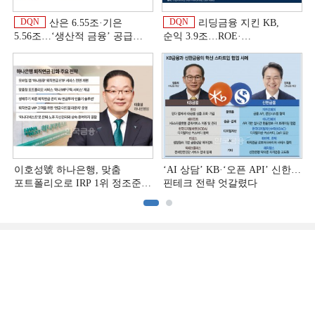
DQN
DQN
산은 6.55조·기은
리딩금융 지킨 KB,
5.56조…‘생산적 금융ʼ 공급
순익 3.9조…ROE·
박차 [은행권 자금조달 전략]
비용효율성까지 선두 [2026
상반기 금융 리그테이블]
이호성號 하나은행, 맞춤
‘AI 상담’ KB·‘오픈 API’ 신한…
포트폴리오로 IRP 1위 정조준
핀테크 전략 엇갈렸다
[은행권 연금 방어전]
[