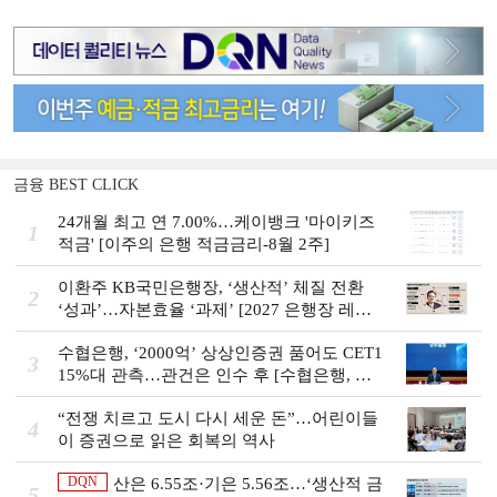
금융 BEST CLICK
24개월 최고 연 7.00%…케이뱅크 '마이키즈
1
적금' [이주의 은행 적금금리-8월 2주]
이환주 KB국민은행장, ‘생산적’ 체질 전환
2
‘성과’…자본효율 ‘과제’ [2027 은행장 레이
스 개막]
수협은행, ‘2000억’ 상상인증권 품어도 CET1
3
15%대 관측…관건은 인수 후 [수협은행, 금
융그룹의 꿈②]
“전쟁 치르고 도시 다시 세운 돈”…어린이들
4
이 증권으로 읽은 회복의 역사
DQN
산은 6.55조·기은 5.56조…‘생산적 금
5