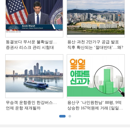
동결보다 무서운 불확실성…
용산·과천 2만가구 공급 발표
증권사 리스크 관리 시험대
직후 확산되는 ‘절대반대’…왜?
무승객 운항중인 한강버스…
용산구 ‘나인원한남’ 88평, 9억
언제 운항 재개될까
상승한 167억원에 거래 [일일
아파트 신고가]