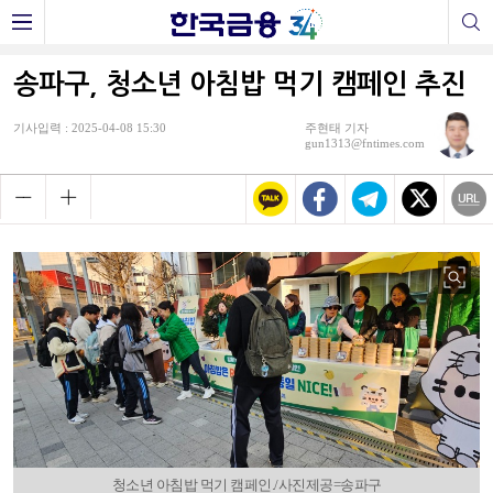
송파구, 청소년 아침밥 먹기 캠페인 추진
기사입력 : 2025-04-08 15:30
주현태 기자
gun1313@fntimes.com
청소년 아침밥 먹기 캠페인./사진제공=송파구