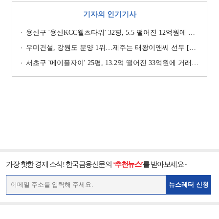
기자의 인기기사
용산구 '용산KCC웰츠타워' 32평, 5.5 떨어진 12억원에 거래 [일일 하락가]
우미건설, 강원도 분양 1위…제주는 태왕이앤씨 선두 [이 지역 분양왕-강원·제주]
서초구 '메이플자이' 25평, 13.2억 떨어진 33억원에 거래 [일일 하락가]
가장 핫한 경제 소식! 한국금융신문의
‘추천뉴스’
를 받아보세요~
뉴스레터 신청