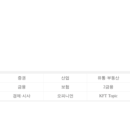
증권
산업
유통·부동산
금융
보험
2금융
경제·시사
오피니언
KFT Topic
전체서비스
Copyrightⓒ
한국금융신문 All Rights Reserved.