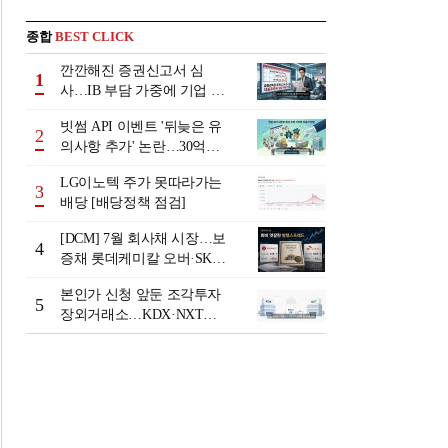
종합
BEST CLICK
깐깐해진 증권신고서 심
1
사…IB 부담 가중에 기업 자
금조달 '차질 우려'
빗썸 API 이벤트 '뒤늦은 유
2
의사항 추가' 논란…30억원
배상 조정 거부에 이용자 반
LG이노텍 주가 못따라가는
발
3
배당 [배당정책 점검]
[DCM] 7월 회사채 시장…보
4
증채 롯데케미칼 오버·SK에
코플랜트 언더 [7월 리뷰①]
본인가 신청 앞둔 조각투자
5
장외거래소…KDX·NXT컨
소 막판 점검 ‘분주’