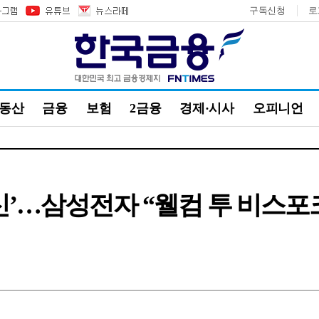
구독신청
로
부동산
금융
보험
2금융
경제·시사
오피니언
신’…삼성전자 “웰컴 투 비스포크