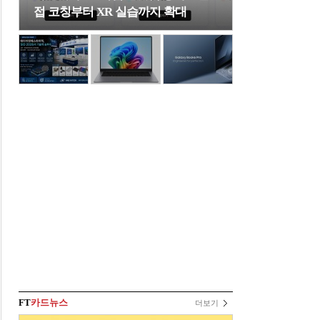
접 코칭부터 XR 실습까지 확대
FT
카드뉴스
더보기