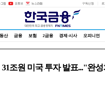
구독신청
로
부동산
금융
보험
2금융
경제·시사
오피니언
31조원 미국 투자 발표..."완성