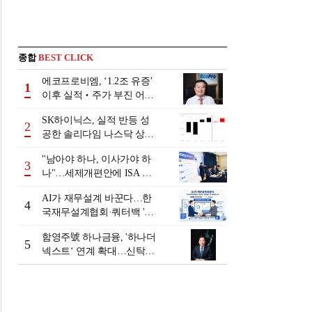
종합
BEST CLICK
에코프로비엠, ‘1.2조 유증’
1
이후 실적‧주가 부진 어쩌
나
SK하이닉스, 실적 반등 성
2
공한 솔리다임 나스닥 상장
검토
"남아야 하나, 이사가야 하
3
나"…세제개편안에 ISA 투
자자 셈법 복잡
AI가 재무설계 바꾼다…한
4
국재무설계협회·쿼터백 '베
러웰스'로 생태계 구축
함영주號 하나금융, '하나더
5
넥스트‘ 연계 확대…신탁수
수료 2배 증가 효과 [금융 시
니어 비즈니스 돋보기]