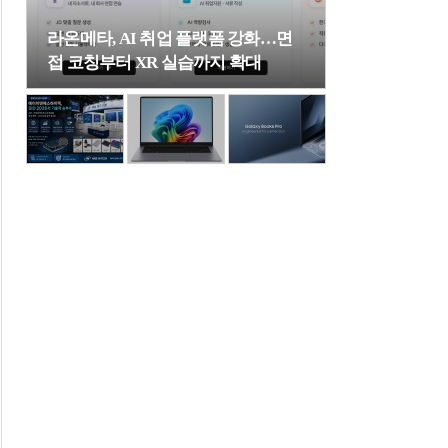
라온메타, AI 취업 플랫폼 강화…면
접 코칭부터 XR 실습까지 확대