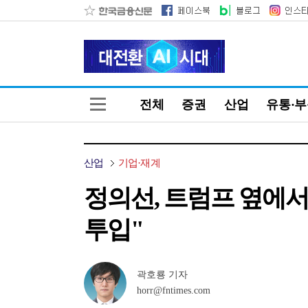
전체
증권
산업
유통·
산업
기업·재계
정의선, 트럼프 옆에서 
투입"
곽호룡 기자
horr@fntimes.com