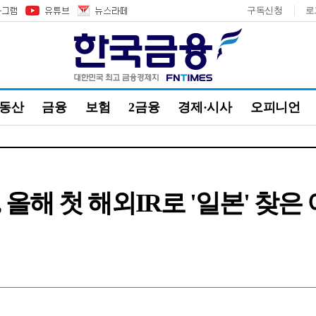
구독신청
로
부동산
금융
보험
2금융
경제·시사
오피니언
올해 첫 해외IR로 '일본' 찾은