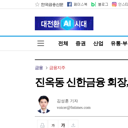
전체
증권
산업
유통·
금융
금융지주
진옥동 신한금융 회장, 
김성훈 기자
voicer@fntimes.com