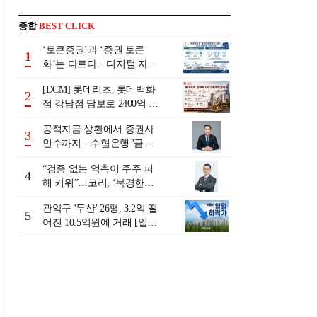
종합
BEST CLICK
‘토큰증권’과 ‘증권 토큰
1
화’는 다르다…디지털 자본
시장 다음 단계는
[DCM] 롯데리츠, 롯데백화
2
점 강남점 담보로 2400억 조
달…단기채 차환
공적자금 상환에서 증권사
3
인수까지…수협은행 '금융
그룹화' 25년 여정 [수협은
“검증 없는 억측이 주주 피
행 금융그룹의 꿈①]
4
해 키워”…코리, ‘북경한미
미수채권 논란’ 정면 반박
관악구 '두산' 26평, 3.2억 떨
5
어진 10.5억원에 거래 [일일
하락가]