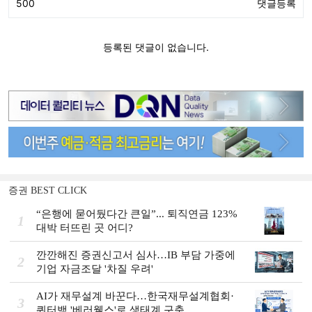
증권 BEST CLICK
“은행에 묻어뒀다간 큰일”... 퇴직연금 123%
1
대박 터뜨린 곳 어디?
깐깐해진 증권신고서 심사…IB 부담 가중에
2
기업 자금조달 '차질 우려'
AI가 재무설계 바꾼다…한국재무설계협회·
3
쿼터백 '베러웰스'로 생태계 구축