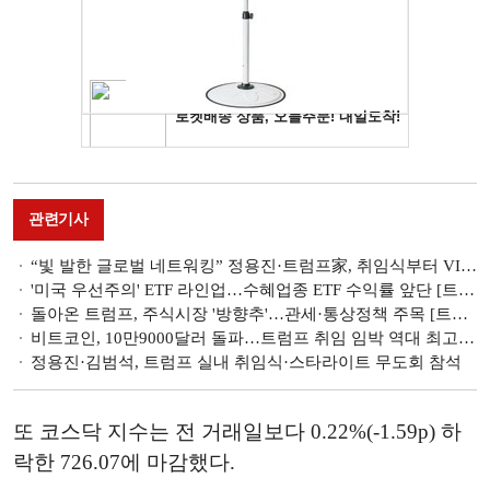
관련기사
“빛 발한 글로벌 네트워킹” 정용진·트럼프家, 취임식부터 VIP무도회까지 ‘깊어진’ 인연
'미국 우선주의' ETF 라인업…수혜업종 ETF 수익률 앞단 [트럼프 2기]
돌아온 트럼프, 주식시장 '방향추'…관세·통상정책 주목 [트럼프 2기]
비트코인, 10만9000달러 돌파…트럼프 취임 임박 역대 최고가 경신 [가상자산 통신]
정용진·김범석, 트럼프 실내 취임식·스타라이트 무도회 참석
또 코스닥 지수는 전 거래일보다 0.22%(-1.59p) 하
락한 726.07에 마감했다.