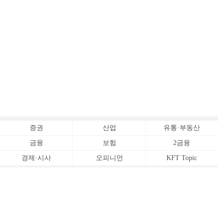
증권
산업
유통·부동산
금융
보험
2금융
경제·시사
오피니언
KFT Topic
전체서비스
Copyrightⓒ
한국금융신문 All Rights Reserved.