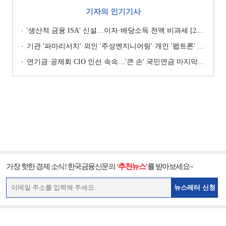
기자의 인기기사
'생산적 금융 ISA' 신설…이자·배당소득 전액 비과세 [2026 세제개편안]
기관 '파마리서치'·외인 '주성엔지니어링'·개인 '펩트론' 1위 [주간 코스닥 순매수- 2026년 7월27일~7월31일]
연기금·공제회 CIO 인선 속속…'큰 손' 국민연금 마지막 타자
가장 핫한 경제 소식! 한국금융신문의
‘추천뉴스’
를 받아보세요~
뉴스레터 신청