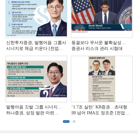
신한투자증권, 발행어음·그룹사
동결보다 무서운 불확실성…
시너지로 체급 키운다 [전업계
증권사 리스크 관리 시험대
추격하는 은행계 증권사 (4)]
발행어음 깃발·그룹 시너지…
‘1.7조 실탄’ KB증권…초대형
하나증권, 성장 발판 마련
IB 넘어 IMA도 정조준 [전업계
[전업계 추격하는 은행계
추격하는 은행계 증권사 (2)]
증권사 (3)]