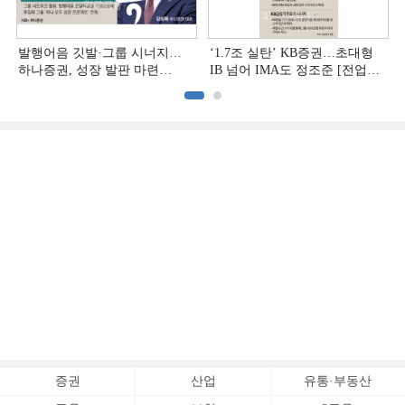
발행어음 깃발·그룹 시너지…
‘1.7조 실탄’ KB증권…초대형
하나증권, 성장 발판 마련
IB 넘어 IMA도 정조준 [전업계
[전업계 추격하는 은행계
추격하는 은행계 증권사 (2)]
증권사 (3)]
증권
산업
유통·부동산