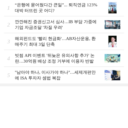
“은행에 묻어뒀다간 큰일”... 퇴직연금 123%
1
대박 터뜨린 곳 어디?
깐깐해진 증권신고서 심사…IB 부담 가중에
2
기업 자금조달 '차질 우려'
해외펀드도 '빨리 현금화'…AB자산운용, 환
3
매주기 최대 3일 단축
빗썸 API 이벤트 '뒤늦은 유의사항 추가' 논
4
란…30억원 배상 조정 거부에 이용자 반발
"남아야 하나, 이사가야 하나"…세제개편안
5
에 ISA 투자자 셈법 복잡