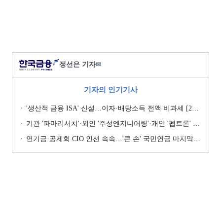
정선은 기자
✉
기자의 인기기사
'생산적 금융 ISA' 신설…이자·배당소득 전액 비과세 [2026 세제개편안]
기관 '파마리서치'·외인 '주성엔지니어링'·개인 '펩트론' 1위 [주간 코스닥 순매수- 2026년 7월27일~7월31일]
연기금·공제회 CIO 인선 속속…'큰 손' 국민연금 마지막 타자