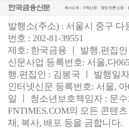
회사소개
구독신청
정정·반론 신청
발행소(주소) : 서울시 중구 
번호 : 202-81-39551
제호: 한국금융 ㅣ 발행.편집인 : 
신문사업 등록번호: 서울,다0655
행.편집인 : 김봉국 ㅣ 발행일자:
인터넷신문 등록번호: 서울, 아03
일 ㅣ 청소년보호책임자 : 문수
FNTIMES.COM의 모든 콘텐
재, 복사, 배포 등을 금합니다.