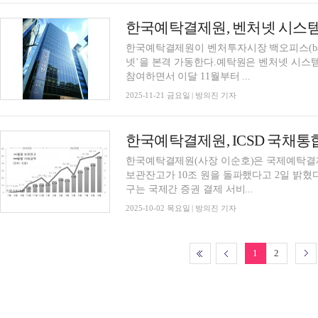
한국예탁결제원이 벤처투자시장 백오피스(back-
넷’을 본격 가동한다.예탁원은 벤처넷 시
참여하면서 이달 11월부터 ...
2025-11-21 금요일 | 방의진 기자
한국예탁결제원, ICSD 국채통
한국예탁결제원(사장 이순호)은 국제예탁결제
보관잔고가 10조 원을 돌파했다고 2일 밝혔다
구는 국제간 증권 결제 서비...
2025-10-02 목요일 | 방의진 기자
1
2