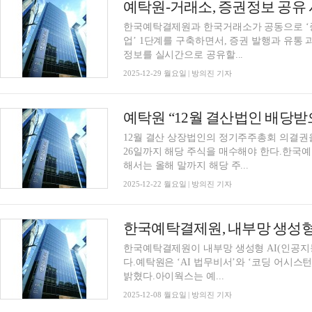
한국예탁결제원과 한국거래소가 공동으로 ‘
업’ 1단계를 구축하면서, 증권 발행과 유통
정보를 실시간으로 공유할...
2025-12-29 월요일 | 방의진 기자
예탁원 “12월 결산법인 배당받
12월 결산 상장법인의 정기주주총회 의결권
26일까지 해당 주식을 매수해야 한다.한국
해서는 올해 말까지 해당 주...
2025-12-22 월요일 | 방의진 기자
한국예탁결제원, 내부망 생성형 
한국예탁결제원이 내부망 생성형 AI(인공지능)
다.예탁원은 ‘AI 법무비서’와 ‘코딩 어시스
밝혔다.아이웍스는 예...
2025-12-08 월요일 | 방의진 기자