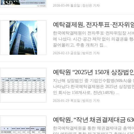
2026-03-09 월요일 | 정선은 기자
한국예탁결제원이 전자투표·전자위임장 서비
에 나섰다. 시간·공간 제약 없이 의결권을 
끌어올리고, 주총 개최가 집...
2026-02-13 금요일 | 방의진 기자
예탁원 “2025년 150개 상장법
지난해 상장법인 중 기업인수합병(M&A)을 
나타났다.한국예탁결제원은 2025년 상장법인
인 회사는 150개사로, 전년(148개) ...
2026-01-29 목요일 | 방의진 기자
예탁원, “작년 채권결제대금 63
한국예탁결제원을 통한 채권결제대금 총액이 6