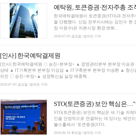
한국예탁결제원이 토큰증권(STO)과 전자주
을 단행했다. 신임 전무이사에는 김민수 현
장 이윤수)은 자본시장 환경 변화...
2026-07-03 금요일 | 방의진 기자
[인사] 한국예탁결제원
[인사] 한국예탁결제원 ◇ 승진<본부장> ▲ 경영관리본부 본부장 이승권 ◇ 업무분장<본부장> ▲ 전략기획본부 본부장 백
상태 ▲ IT기획본부 본부장 이상섭 ▲ IT구축본부 본부장 이승환 ▲ 청산결제본부 본부장 최항진 ▲ 글로벌본부 본부장 권
의진 ◇ 승진<부장>▲ 성장혁신실 실장 배종혁...
2026-07-03 금요일 | 방의진 기자
STO(토큰증권) 보안의 핵심은 새 기술 자
인을 안정적으로 연결하는 데 있다는 제언이
불스홀에서 ‘토큰증권(STO...
2026-06-16 화요일 | 방의진 기자