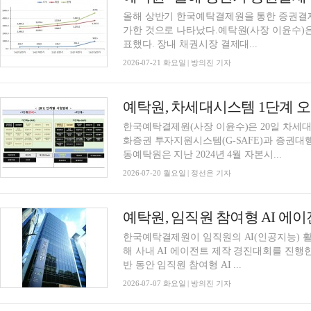
올해 상반기 한국예탁결제원을 통한 증권결제대금
가한 것으로 나타났다.예탁원(사장 이윤수)은 
표했다. 장내 채권시장 결제대...
2026-07-21 화요일 | 방의진 기자
예탁원, 차세대시스템 1단계
한국예탁결제원(사장 이윤수)은 20일 차세대
화증권 투자지원시스템(G-SAFE)과 증권대행 시
동예탁원은 지난 2024년 4월 자본시...
2026-07-20 월요일 | 정선은 기자
예탁원, 임직원 참여형 AI 에
한국예탁결제원이 임직원의 AI(인공지능) 활
해 사내 AI 에이전트 제작 경진대회를 진행한
반 동안 임직원 참여형 AI ...
2026-07-07 화요일 | 방의진 기자