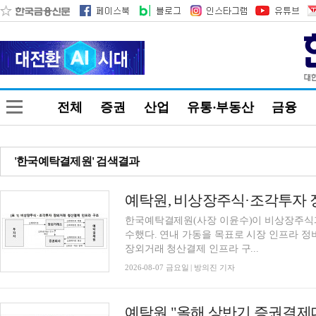
전체
증권
산업
유통·부동산
금융
'한국예탁결제원' 검색결과
한국예탁결제원(사장 이윤수)이 비상장주식
수했다. 연내 가동을 목표로 시장 인프라 정
장외거래 청산결제 인프라 구...
2026-08-07 금요일 | 방의진 기자
예탁원 "올해 상반기 증권결제대금