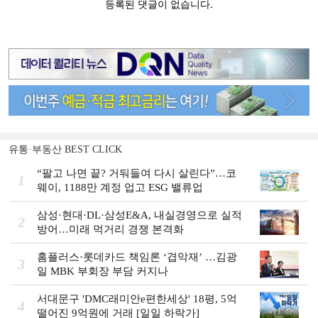
유통·부동산 BEST CLICK
“팔고 나면 끝? 거둬들여 다시 살린다”…코
1
웨이, 1188만 계정 업고 ESG 밸류업
삼성·현대·DL·삼성E&A, 내실경영으로 실적
2
방어…미래 먹거리 경쟁 본격화
홈플러스·롯데카드 책임론 ‘겹악재’ …김광
3
일 MBK 부회장 부담 커지나
서대문구 'DMC래미안e편한세상' 18평, 5억
4
떨어진 9억원에 거래 [일일 하락가]