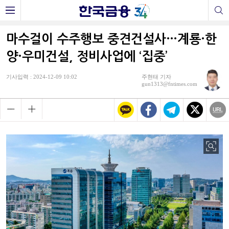
마수걸이 수주행보 중견건설사…계룡·한
양·우미건설, 정비사업에 ‘집중’
기사입력 : 2024-12-09 10:02
주현태 기자
gun1313@fntimes.com