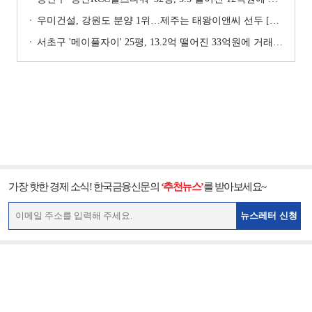
우미건설, 강원도 분양 1위…제주는 태왕이앤씨 선두 [이 지역 분양왕-강원·제주]
서초구 '메이플자이' 25평, 13.2억 떨어진 33억원에 거래 [일일 하락가]
가장 핫한 경제 소식! 한국금융신문의
‘추천뉴스’
를 받아보세요~
뉴스레터 신청