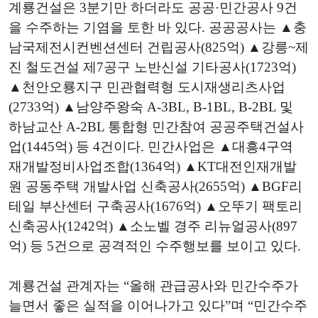
계룡건설은 3분기만 하더라도 공공·민간공사 9건
을 수주하는 기염을 토한 바 있다. 공공공사는 ▲충
남국제전시컨벤션센터 건립공사(825억) ▲강릉~제
진 철도건설 제7공구 노반신설 기타공사(1723억)
▲천안오룡지구 민관협력형 도시재생리츠사업
(2733억) ▲남양주왕숙 A-3BL, B-1BL, B-2BL 및
하남교산 A-2BL 통합형 민간참여 공공주택건설사
업(1445억) 등 4건이다. 민간사업은 ▲대흥4구역
재개발정비사업조합(1364억) ▲KT대전인재개발
원 공동주택 개발사업 신축공사(2655억) ▲BGF리
테일 부산센터 구축공사(1676억) ▲오뚜기 팩토리
신축공사(1242억) ▲소노벨 경주 리뉴얼공사(897
억) 등 5건으로 공격적인 수주행보를 보이고 있다.
계룡건설 관계자는 “올해 관급공사와 민간수주가
늘면서 좋은 실적을 이어나가고 있다”며 “민간수주