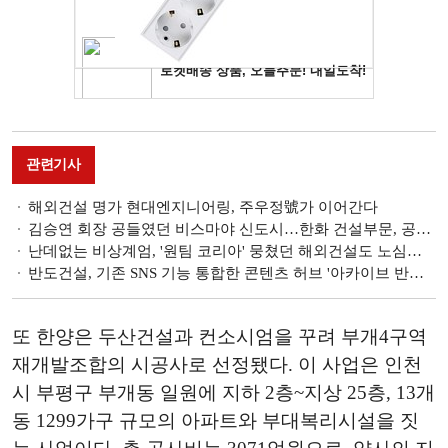
관련기사
해외건설 명가 현대엔지니어링, 주우정號가 이어간다
김승연 회장 공들였던 비스마야 신도시…한화 건설부문, 공사 재개 추진
난데없는 비상계엄, '원팀 코리아' 뭉쳤던 해외건설도 노심초사
반도건설, 기존 SNS 기능 통합한 콘텐츠 허브 '아카이브 반도' 오픈
또 한양은 두산건설과 컨소시엄을 꾸려 부개4구역
재개발조합의 시공사로 선정됐다. 이 사업은 인천
시 부평구 부개동 일원에 지하 2층~지상 25층, 13개
동 1299가구 규모의 아파트와 부대복리시설을 짓