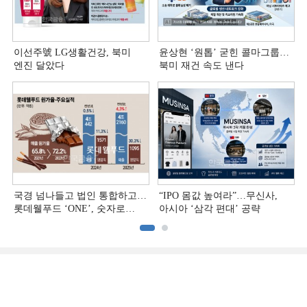
이선주號 LG생활건강, 북미
윤상현 ‘원톱ʼ 굳힌 콜마그룹…
엔진 달았다
북미 재건 속도 낸다
국경 넘나들고 법인 통합하고…
“IPO 몸값 높여라”…무신사,
롯데웰푸드 ‘ONE’, 숫자로
아시아 ‘삼각 편대’ 공략
증명하다