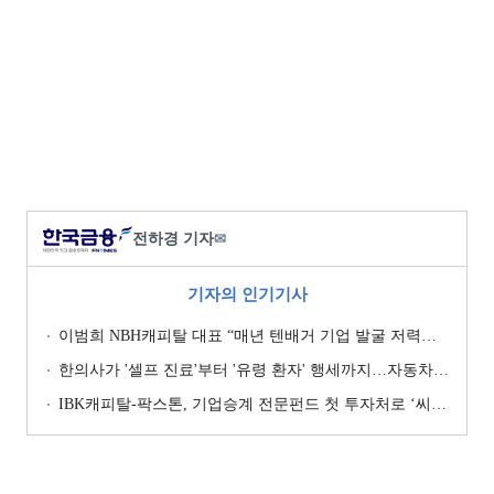
전하경 기자
✉
기자의 인기기사
이범희 NBH캐피탈 대표 “매년 텐배거 기업 발굴 저력…올해 ROE 20% 목표”
한의사가 '셀프 진료'부터 '유령 환자' 행세까지…자동차보험 악용 심각 [경상환자 8주룰 도입 초읽기]
IBK캐피탈-팍스톤, 기업승계 전문펀드 첫 투자처로 ‘씨엠디기술단’ 낙점 [캐피탈사 돋보기]