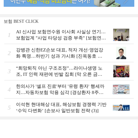
보험 BEST CLICK
AI 신사업 보험연수원 이사회 사실상 연기…
1
보험업계 "사업 타당성 검증 부족" [보험연수
원 AI사업 논란]
강병관 신한EZ손보 대표, 적자 개선·영업강
2
화 특명…하반기 성과 가시화 [진옥동호 신
한금융, 부스트업 점검]
“희망퇴직 아닌 구조조정”…라이나생명 노
3
조, IT 인력 재편에 반발 집회 [막 오른 금융
권 하투(夏鬪)]
한의사가 '셀프 진료'부터 '유령 환자' 행세까
4
지…자동차보험 악용 심각 [경상환자 8주룰
도입 초읽기]
이석현 현대해상 대표, 해상보험 경쟁력 기반
5
‘수익 다변화ʼ [손보사 일반보험 전략 (3)]