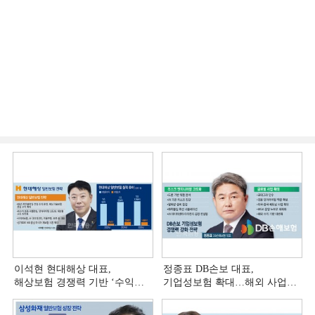
이석현 현대해상 대표,
정종표 DB손보 대표,
해상보험 경쟁력 기반 ‘수익
기업성보험 확대…해외 사업
다변화ʼ [손보사 일반보험 전략
다변화 [손보사 일반보험 전략
(3)]
(2)]