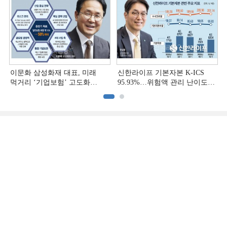
이문화 삼성화재 대표, 미래
신한라이프 기본자본 K-ICS
먹거리 ‘기업보험’ 고도화
95.93%…위험액 관리 난이도
[손보사 일반보험 전략 (1)]
상승 [보험사 기본자본 점검]