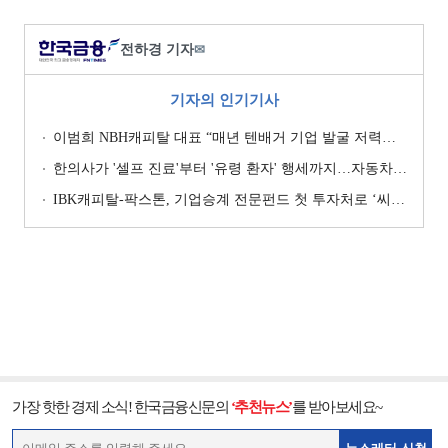
전하경 기자
✉
기자의 인기기사
이범희 NBH캐피탈 대표 “매년 텐배거 기업 발굴 저력…올해 ROE 20% 목표”
한의사가 '셀프 진료'부터 '유령 환자' 행세까지…자동차보험 악용 심각 [경상환자 8주룰 도입 초읽기]
IBK캐피탈-팍스톤, 기업승계 전문펀드 첫 투자처로 ‘씨엠디기술단’ 낙점 [캐피탈사 돋보기]
가장 핫한 경제 소식! 한국금융신문의
‘추천뉴스’
를 받아보세요~