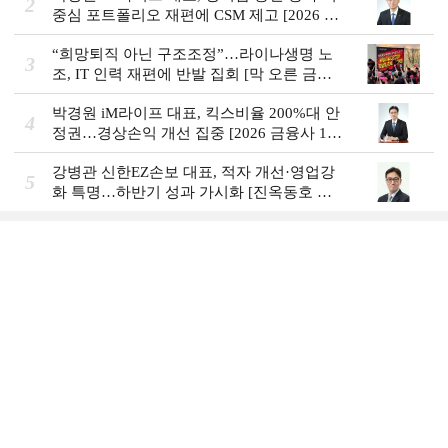
2
중심 포트폴리오 재편에 CSM 제고 [2026 금
융사 상반기 실적]
“희망퇴직 아닌 구조조정”…라이나생명 노
3
조, IT 인력 재편에 반발 집회 [막 오른 금융
권 하투(夏鬪)]
박경원 iM라이프 대표, 킥스비율 200%대 안
4
정권…경상손익 개선 집중 [2026 금융사 1분
기 실적]
강병관 신한EZ손보 대표, 적자 개선·영업강
5
화 특명…하반기 성과 가시화 [진옥동호 신
한금융, 부스트업 점검]