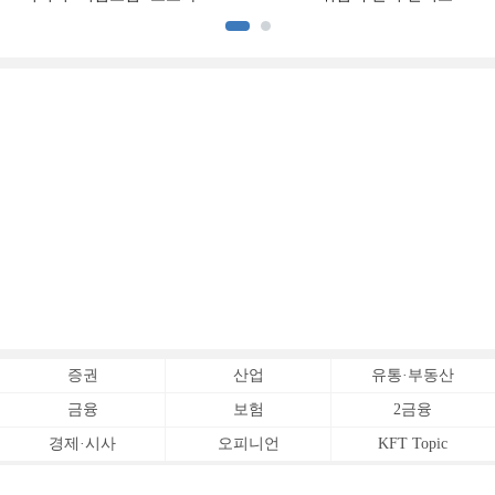
[손보사 일반보험 전략 (1)]
상승 [보험사 기본자본 점검]
증권
산업
유통·부동산
금융
보험
2금융
경제·시사
오피니언
KFT Topic