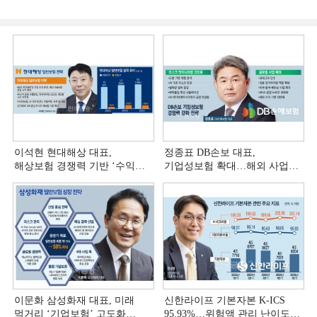
이석현 현대해상 대표,
정종표 DB손보 대표,
해상보험 경쟁력 기반 ‘수익
기업성보험 확대…해외 사업
다변화ʼ [손보사 일반보험 전략
다변화 [손보사 일반보험 전략
(3)]
(2)]
이문화 삼성화재 대표, 미래
신한라이프 기본자본 K-ICS
먹거리 ‘기업보험’ 고도화
95.93%…위험액 관리 난이도