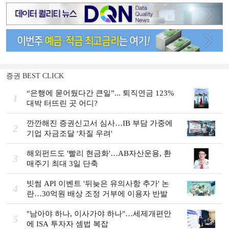
증권 BEST CLICK
“은행에 묻어뒀다간 큰일”... 퇴직연금 123%
1
대박 터뜨린 곳 어디?
깐깐해진 증권신고서 심사…IB 부담 가중에
2
기업 자금조달 '차질 우려'
해외펀드도 '빨리 현금화'…AB자산운용, 환
3
매주기 최대 3일 단축
빗썸 API 이벤트 '뒤늦은 유의사항 추가' 논
4
란…30억원 배상 조정 거부에 이용자 반발
"남아야 하나, 이사가야 하나"…세제개편안
5
에 ISA 투자자 셈법 복잡