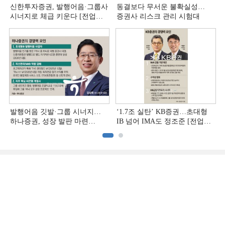
신한투자증권, 발행어음·그룹사
동결보다 무서운 불확실성…
시너지로 체급 키운다 [전업계
증권사 리스크 관리 시험대
추격하는 은행계 증권사 (4)]
발행어음 깃발·그룹 시너지…
‘1.7조 실탄’ KB증권…초대형
하나증권, 성장 발판 마련
IB 넘어 IMA도 정조준 [전업계
[전업계 추격하는 은행계
추격하는 은행계 증권사 (2)]
증권사 (3)]