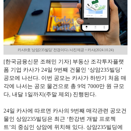
카사9호 '상암235빌딩' 전경이다./사진제공 = 카사(2024.10.24)
[한국금융신문 조해민 기자]
부동산 조각투자플랫
폼 기업 카사가 24일 9번째 건물인 ‘상암235빌딩’
공모에 나선다. 이번 공모는 카사가 하반기 처음 매
각에 나서는 공모 물건으로 총 9억 7000만 원 규모
다, 내달 1일까지(주말 제외)
진행된다.
24일 카사에 따르면 카사의 9번째 매각관련 공모건
물인 상암235빌딩은 최근 ‘한강변 개발 프로젝
트’의 중심
인
상암에 위치해 있다.
상암235빌딩에