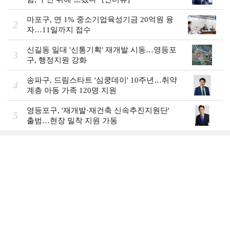
마포구, 연 1% 중소기업육성기금 20억원 융
2
자…11일까지 접수
신길동 일대 '신통기획' 재개발 시동…영등포
3
구, 행정지원 강화
송파구, 드림스타트 '심쿵데이' 10주년…취약
4
계층 아동 가족 120명 지원
영등포구, '재개발·재건축 신속추진지원단'
5
출범…현장 밀착 지원 가동