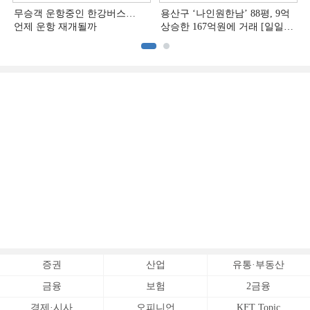
무승객 운항중인 한강버스…
용산구 ‘나인원한남’ 88평, 9억
언제 운항 재개될까
상승한 167억원에 거래 [일일
아파트 신고가]
증권
산업
유통·부동산
금융
보험
2금융
경제·시사
오피니언
KFT Topic