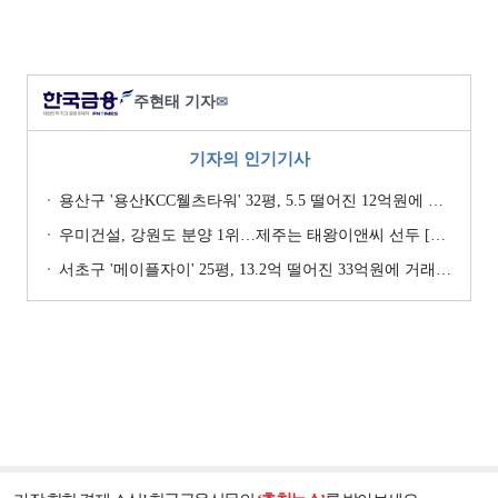
주현태 기자
✉
기자의 인기기사
용산구 '용산KCC웰츠타워' 32평, 5.5 떨어진 12억원에 거래 [일일 하락가]
우미건설, 강원도 분양 1위…제주는 태왕이앤씨 선두 [이 지역 분양왕-강원·제주]
서초구 '메이플자이' 25평, 13.2억 떨어진 33억원에 거래 [일일 하락가]