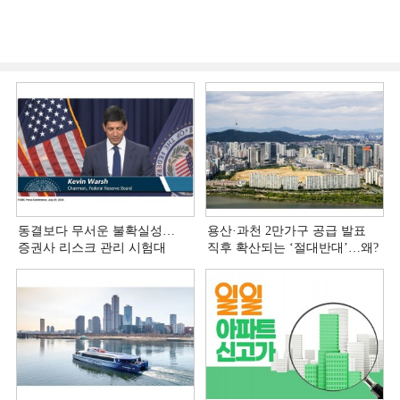
동결보다 무서운 불확실성…
용산·과천 2만가구 공급 발표
증권사 리스크 관리 시험대
직후 확산되는 ‘절대반대’…왜?