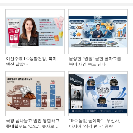
이선주號 LG생활건강, 북미
윤상현 ‘원톱ʼ 굳힌 콜마그룹…
엔진 달았다
북미 재건 속도 낸다
국경 넘나들고 법인 통합하고…
“IPO 몸값 높여라”…무신사,
롯데웰푸드 ‘ONE’, 숫자로
아시아 ‘삼각 편대’ 공략
증명하다