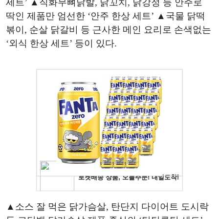
세트’ ▲직화무뼈닭발, 닭꼬치, 닭강정 등 안주로
딱인 제품만 엄선한 ‘안주 한상 세트’ ▲국물 닭떡
볶이, 순살 닭갈비 등 근사한 메인 요리로 손색없는
‘외식 한상 세트’ 등이 있다.
▲소스 잘 먹은 닭가슴살, 탄단지 다이어트 도시락