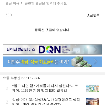
유통·부동산 BEST CLICK
“팔고 나면 끝? 거둬들여 다시 살린다”…코
1
웨이, 1188만 계정 업고 ESG 밸류업
삼성·현대·DL·삼성E&A, 내실경영으로 실적
2
방어…미래 먹거리 경쟁 본격화