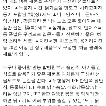
의 대표 냉동 제품을 푸짐하게 구성한 선물세트가
있다. ▲누룽지 치킨, 닭가슴살 핫도그, 시카고피자
등이 포함된 ‘情(정) 세트 ▲미니언즈 미니돈까스,
양념치킨, 팝콘치킨 등 남녀노소 모두 좋아하는 제
품만 꼽은 ‘福(복) 세트 ▲삼계탕, 닭꼬치, 텐더스틱
등 폭넓은 구성으로 입문자들이 선택하기 좋은 ‘하
림 스타터 세트’ ▲치킨너겟, 치즈스틱, 용가리치킨
등 20년 이상 된 장수제품으로 구성한 ‘하림 클래식
세트’가 있다.
누구나 좋아할 만능 밥반찬부터 술안주, 아이들 간
식으로 활용하기 좋은 제품을 다채롭게 구성한 선
물세트도 눈길을 끈다. ▲무항생제 IFF 한입쏙 닭안
심, 동물복지 IFF 큐브 닭가슴살, 직화닭목살, 닭다
리살 양념구이, IFF 한판 닭똥집볶음 등 익히기만
하면 닭고기의 여러 부위를 즐길 수 있는 ‘모두 닭