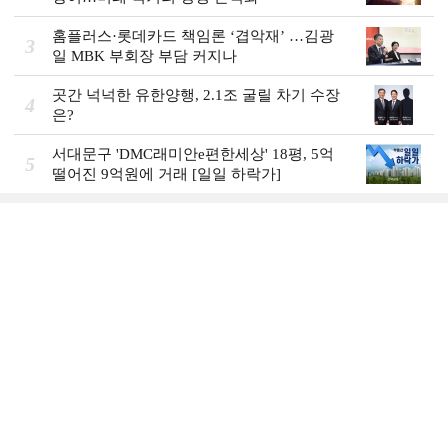
홈플러스·롯데카드 책임론 ‘겹악재’ …김광
3
일 MBK 부회장 부담 커지나
곳간 넉넉한 유한양행, 2.1조 굴릴 차기 수장
4
은?
서대문구 'DMC래미안e편한세상' 18평, 5억
5
떨어진 9억원에 거래 [일일 하락가]