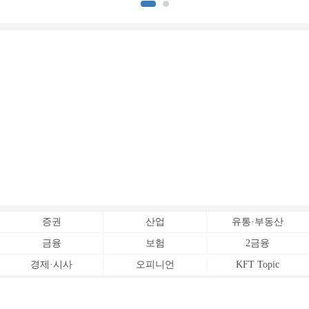
증권
산업
유통·부동산
금융
보험
2금융
경제·시사
오피니언
KFT Topic
전체서비스