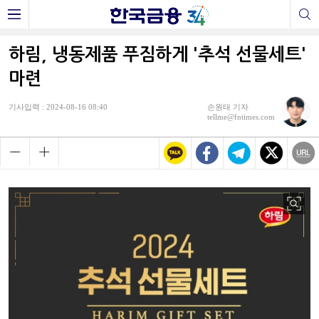
하림, 냉동제품 푸짐하게 '추석 선물세트'
마련
기사입력 : 2024-08-16 08:40
손원태 기자
tellme@fntimes.com