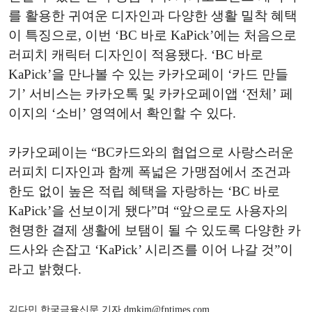
를 활용한 귀여운 디자인과 다양한 생활 밀착 혜택
이 특징으로, 이번 ‘BC 바로 KaPick’에는 처음으로
러피치 캐릭터 디자인이 적용됐다. ‘BC 바로
KaPick’을 만나볼 수 있는 카카오페이 ‘카드 만들
기’ 서비스는 카카오톡 및 카카오페이앱 ‘전체’ 페
이지의 ‘소비’ 영역에서 확인할 수 있다.
카카오페이는 “BC카드와의 협업으로 사랑스러운
러피치 디자인과 함께 폭넓은 가맹점에서 조건과
한도 없이 높은 적립 혜택을 자랑하는 ‘BC 바로
KaPick’을 선보이게 됐다”며 “앞으로도 사용자의
현명한 결제 생활에 보탬이 될 수 있도록 다양한 카
드사와 손잡고 ‘KaPick’ 시리즈를 이어 나갈 것”이
라고 밝혔다.
김다민 한국금융신문 기자 dmkim@fntimes.com