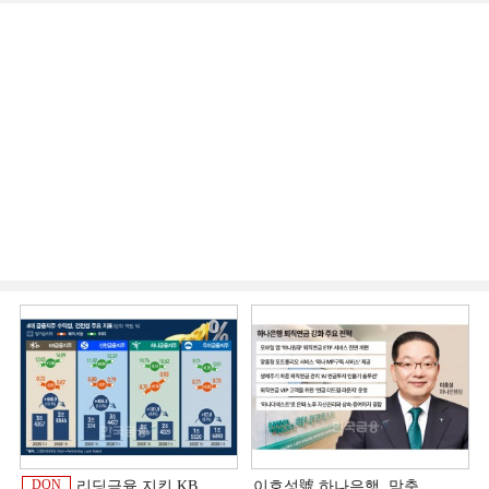
DQN
리딩금융 지킨 KB,
이호성號 하나은행, 맞춤