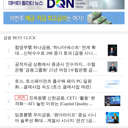
금융 BEST CLICK
함영주號 하나금융, '하나더넥스트‘ 연계 확
1
대…신탁수수료 2배 증가 효과 [금융 시니어
비즈니스 돋보기]
공적자금 상환에서 증권사 인수까지…수협
2
은행 '금융그룹화' 25년 여정 [수협은행 금융
그룹의 꿈①]
토스, 토스페이먼츠 흡수해 페이·PG 일원
3
화…결제사업 속도 [토스 결제사업 재편]
DQN
진옥동號 신한금융, CET1 ‘활용’ 본
4
격화···AT1 늘린 이유는 [Capital Quality
Review]
임종룡號 우리금융, ‘원더라이프’ 중심 시니
5
어 솔루션 확대…계열사 시너지 '관건' [금융
시니어 비즈니스 돋보기]