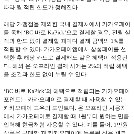
따라 월 적립 한도가 정해진다.
해당 가맹점을 제외한 국내 결제처에서 카카오페이
를 통해 ‘BC 바로 KaPick’으로 결제할 경우, 전월 실
적과 한도 없이 결제할 때마다 결제 금액의 1%를
적립할 수 있다. 카카오페이앱에서 삼성페이를 선
택한 후 해당 카드로 결제해도 같은 혜택이 적용된
다. 해외 온·오프라인 결제 시에는 2%의 적립 혜택
을 조건과 한도 없이 누릴 수 있다.
‘BC 바로 KaPick’의 혜택으로 적립되는 카카오페이
포인트는 카카오페이로 결제할 때 사용할 수 있는
카카오페이 고유의 포인트다. 온∙오프라인 사용처
에서 카카오페이로 결제할 때 1원부터 원하는 만큼
입력해 현금처럼 사용할 수 있다. 예를 들어, 1만원
상품을 구매할 때 카카오페이에 등록된 신용∙체크