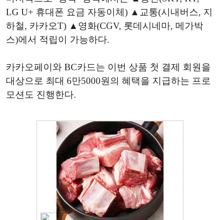
LG U+ 휴대폰 요금 자동이체) ▲교통(시내버스, 지
하철, 카카오T) ▲영화(CGV, 롯데시네마, 메가박
스)에서 적립이 가능하다.
카카오페이와 BC카드는 이번 상품 첫 결제 회원을
대상으로 최대 6만5000원의 혜택을 지급하는 프로
모션도 진행한다.