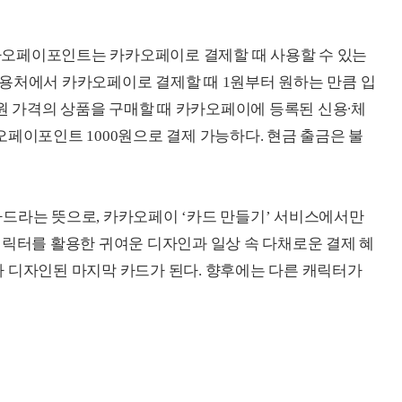
 카카오페이포인트는 카카오페이로 결제할 때 사용할 수 있는
용처에서 카카오페이로 결제할 때 1원부터 원하는 만큼 입
만원 가격의 상품을 구매할 때 카카오페이에 등록된 신용∙체
오페이포인트 1000원으로 결제 가능하다. 현금 출금은 불
)’한 카드라는 뜻으로, 카카오페이 ‘카드 만들기’ 서비스에서만
캐릭터를 활용한 귀여운 디자인과 일상 속 다채로운 결제 혜
식이가 디자인된 마지막 카드가 된다. 향후에는 다른 캐릭터가