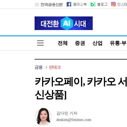
전체
증권
산업
유통·
금융
핀테크
카카오페이, 카카오 서비
신상품]
김다민 기자
dmkim@fntimes.com