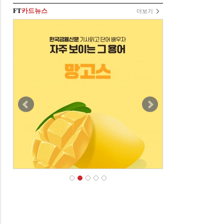
FT
카드뉴스
더보기