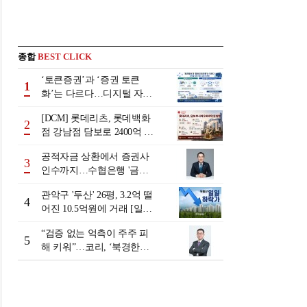
종합
BEST CLICK
‘토큰증권’과 ‘증권 토큰
1
화’는 다르다…디지털 자본
시장 다음 단계는
[DCM] 롯데리츠, 롯데백화
2
점 강남점 담보로 2400억 조
달…단기채 차환
공적자금 상환에서 증권사
3
인수까지…수협은행 '금융
그룹화' 25년 여정 [수협은
관악구 '두산' 26평, 3.2억 떨
행 금융그룹의 꿈①]
4
어진 10.5억원에 거래 [일일
하락가]
“검증 없는 억측이 주주 피
5
해 키워”…코리, ‘북경한미
미수채권 논란’ 정면 반박