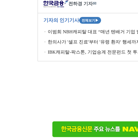
전하경 기자
✉
기자의 인기기사
전체보기
▶
이범희 NBH캐피탈 대표 “매년 텐배거 기업 발
한의사가 '셀프 진료'부터 '유령 환자' 행세
IBK캐피탈-팍스톤, 기업승계 전문펀드 첫 투