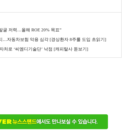
굴 저력…올해 ROE 20% 목표”
까지…자동차보험 악용 심각 [경상환자 8주룰 도입 초읽기]
자처로 ‘씨엠디기술단’ 낙점 [캐피탈사 돋보기]