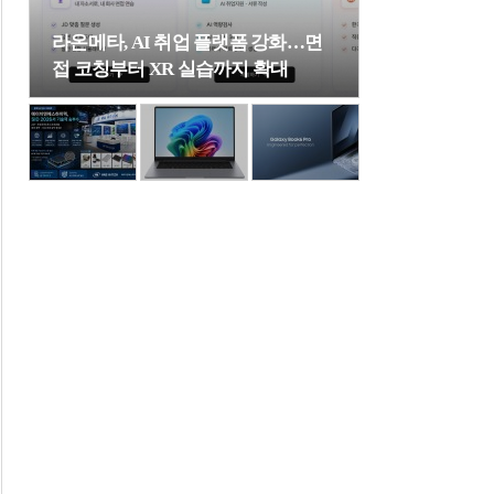
라온메타, AI 취업 플랫폼 강화…면
접 코칭부터 XR 실습까지 확대