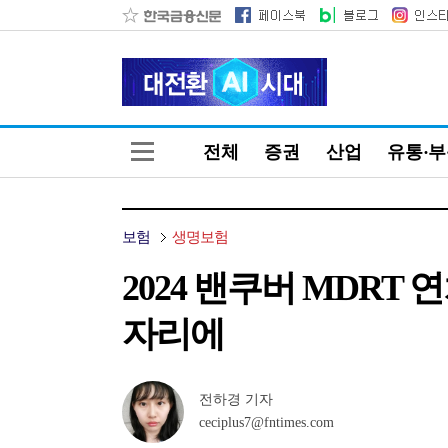
전체
증권
산업
유통·
보험
생명보험
2024 밴쿠버 MDRT
자리에
전하경 기자
ceciplus7@fntimes.com