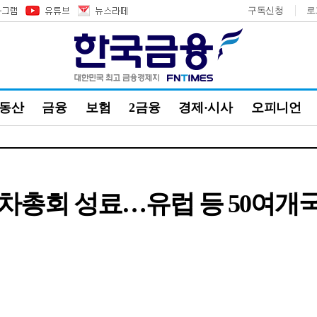
구독신청
로
부동산
금융
보험
2금융
경제·시사
오피니언
 연차총회 성료…유럽 등 50여