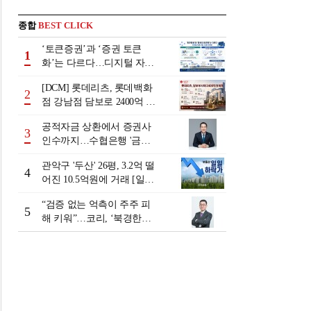
종합
BEST CLICK
‘토큰증권’과 ‘증권 토큰
1
화’는 다르다…디지털 자본
시장 다음 단계는
[DCM] 롯데리츠, 롯데백화
2
점 강남점 담보로 2400억 조
달…단기채 차환
공적자금 상환에서 증권사
3
인수까지…수협은행 '금융
그룹화' 25년 여정 [수협은
관악구 '두산' 26평, 3.2억 떨
행 금융그룹의 꿈①]
4
어진 10.5억원에 거래 [일일
하락가]
“검증 없는 억측이 주주 피
5
해 키워”…코리, ‘북경한미
미수채권 논란’ 정면 반박