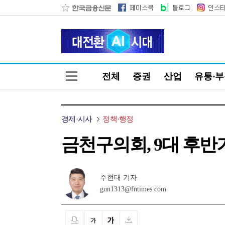
전체
증권
산업
유통·
경제·시사
정책·행정
금천구의회, 9대 후반
주현태 기자
gun1313@fntimes.com