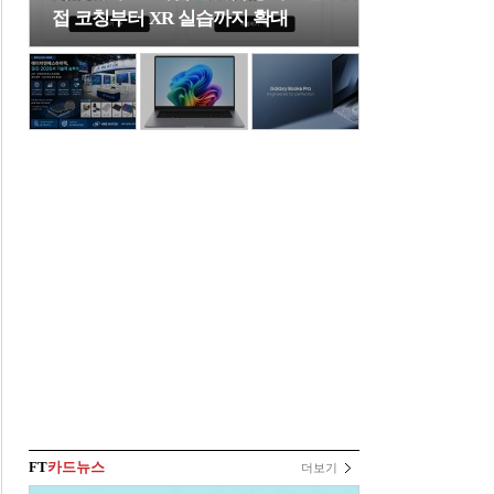
접 코칭부터 XR 실습까지 확대
FT
카드뉴스
더보기