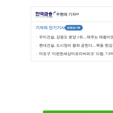
주현태 기자
✉
기자의 인기기사
전체보기
▶
우미건설, 강원도 분양 1위…제주는 태왕이앤
현대건설, 도시정비 왕좌 굳힌다…목동·한강
마포구 '이편한세상마포리버파크' 32평, 7.9억