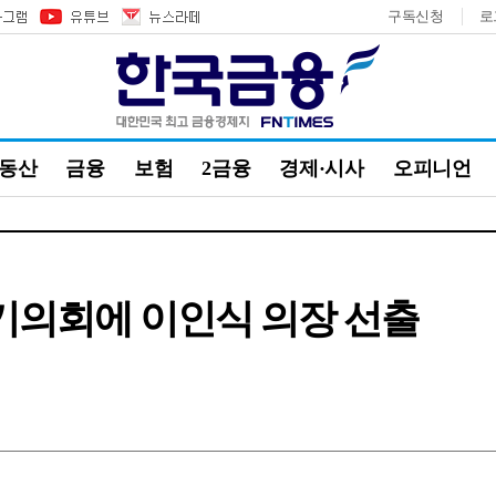
구독신청
로
부동산
금융
보험
2금융
경제·시사
오피니언
기의회에 이인식 의장 선출