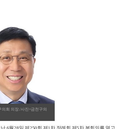
구의회 의장./사진=금천구의
 6월28일 제250회 제1차 정례회 제5차 본회의를 열고