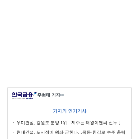
주현태 기자
✉
기자의 인기기사
우미건설, 강원도 분양 1위…제주는 태왕이앤씨 선두 [이 지역 분양왕-강원·제주]
현대건설, 도시정비 왕좌 굳힌다…목동·한강로 수주 총력