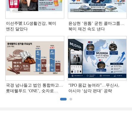
이선주號 LG생활건강, 북미
윤상현 ‘원톱ʼ 굳힌 콜마그룹…
엔진 달았다
북미 재건 속도 낸다
국경 넘나들고 법인 통합하고…
“IPO 몸값 높여라”…무신사,
롯데웰푸드 ‘ONE’, 숫자로
아시아 ‘삼각 편대’ 공략
증명하다