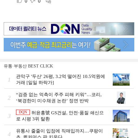
유통·부동산 BEST CLICK
관악구 '두산' 26평, 3.2억 떨어진 10.5억원에
1
거래 [일일 하락가]
“검증 없는 억측이 주주 피해 키워”…코리,
2
‘북경한미 미수채권 논란’ 정면 반박
DQN
허윤홍號 GS건설, 안전·품질 쇄신으
3
로 시평 3위 탈환
유통사 줄줄이 입점에 직매입까지…쿠팡이
4
츠, 퀵커머스 판 키운다