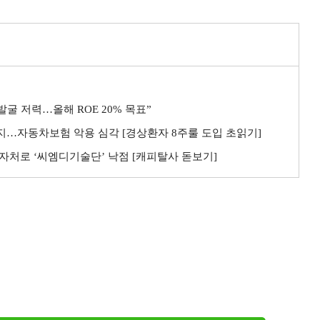
굴 저력…올해 ROE 20% 목표”
까지…자동차보험 악용 심각 [경상환자 8주룰 도입 초읽기]
자처로 ‘씨엠디기술단’ 낙점 [캐피탈사 돋보기]