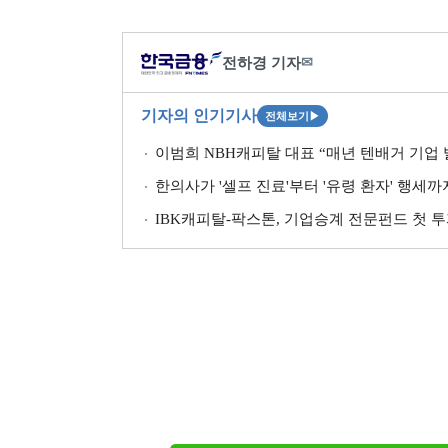
전하경 기자
✉
기자의 인기기사
전체보기
▶
이범희 NBH캐피탈 대표 “매년 텐배거 기업 발
한의사가 '셀프 진료'부터 '유령 환자' 행세
IBK캐피탈-팍스톤, 기업승계 전문펀드 첫 투