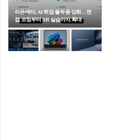
라온메타, AI 취업 플랫폼 강화…면
접 코칭부터 XR 실습까지 확대