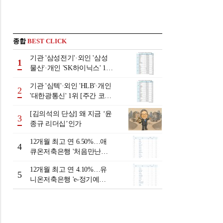
종합
BEST CLICK
기관 '삼성전기'·외인 '삼성
1
물산'·개인 'SK하이닉스' 1위
[주간 코스피 순매수- 2026
기관 '심텍'·외인 'HLB'·개인
년 8월3일~8월7일]
2
'대한광통신' 1위 [주간 코스
닥 순매수- 2026년 8월3일~8
[김의석의 단상] 왜 지금 ‘윤
월7일]
3
종규 리더십’인가
12개월 최고 연 6.50%…애
4
큐온저축은행 '처음만난적
금'[이주의 저축은행 적금금
12개월 최고 연 4.10%…유
리-8월 2주]
5
니온저축은행 'e-정기예
금'[이주의 저축은행 예금금
리-8월 2주]