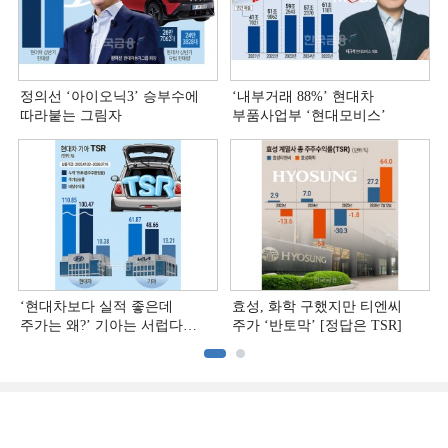
정의선 ‘아이오닉3ʼ 승부수에
‘내부거래 88%ʼ 현대차
따라붙는 그림자
부품사업부 ‘현대모비스ʼ
‘현대차보다 실적 좋은데
효성, 화학 구했지만 티엔씨
주가는 왜?ʼ 기아는 서럽다
주가 ‘반토막’ [정답은 TSR]
[정답은 TSR]