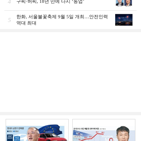
4
구씨·허씨, 18년 만에 다시 ‘동업’
한화, 서울불꽃축제 9월 5일 개최…안전인력
5
역대 최대