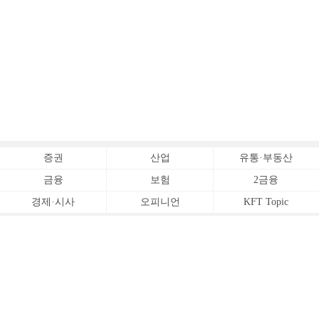
증권
산업
유통·부동산
금융
보험
2금융
경제·시사
오피니언
KFT Topic
전체서비스
Copyrightⓒ
한국금융신문 All Rights Reserved.