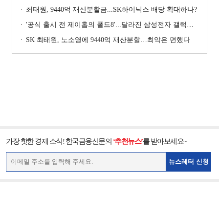
최태원, 9440억 재산분할금...SK하이닉스 배당 확대하나?
'공식 출시 전 제이홉의 폴드8'...달라진 삼성전자 갤럭시 마케팅?
SK 최태원, 노소영에 9440억 재산분할…최악은 면했다
가장 핫한 경제 소식! 한국금융신문의
‘추천뉴스’
를 받아보세요~
뉴스레터 신청