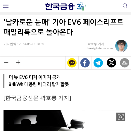
'날카로운 눈매' 기아 EV6 페이스리프트
패밀리룩으로 돌아온다
기사입력 : 2024-05-02 10:56
곽호룡 기자
horr@fntimes.com
더 뉴 EV6 티저 이미지 공개
84kWh 대용량 배터리 탑재할듯
[한국금융신문 곽호룡 기자]