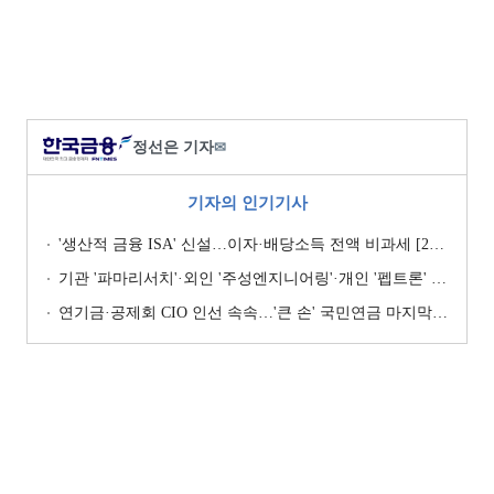
정선은 기자
✉
기자의 인기기사
'생산적 금융 ISA' 신설…이자·배당소득 전액 비과세 [2026 세제개편안]
기관 '파마리서치'·외인 '주성엔지니어링'·개인 '펩트론' 1위 [주간 코스닥 순매수- 2026년 7월27일~7월31일]
연기금·공제회 CIO 인선 속속…'큰 손' 국민연금 마지막 타자