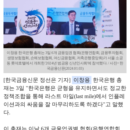
이창용 한국은행 총재는 3일 6개 금융업권 협회(은행연합회, 금융투자협회,
생명보험협회, 손해보험협회, 여신금융협회, 저축은행중앙회)가 서울 소공
동 롯데호텔에서 개최한 '2024년 범금융 신년인사회'에 참석했다. / 사진= 한
국금융신문(2024.01.03)
[한국금융신문 정선은 기자]
이창용
한국은행 총
재는 3일 "한국은행은 균형을 유지하면서도 정교한
정책조합을 통해 라스트 마일(last mile)에서 인플레
이션과의 싸움을 잘 마무리하도록 하겠다"고 말했
다.
이 총재는 이날 6개 금융업권별 협회(은행연합회,