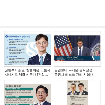
신한투자증권, 발행어음·그룹사
동결보다 무서운 불확실성…
시너지로 체급 키운다 [전업계
증권사 리스크 관리 시험대
추격하는 은행계 증권사 (4)]