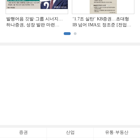
발행어음 깃발·그룹 시너지…
‘1.7조 실탄’ KB증권…초대형
하나증권, 성장 발판 마련
IB 넘어 IMA도 정조준 [전업계
[전업계 추격하는 은행계
추격하는 은행계 증권사 (2)]
증권사 (3)]
증권
산업
유통·부동산