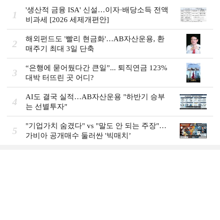
'생산적 금융 ISA' 신설…이자·배당소득 전액
1
비과세 [2026 세제개편안]
해외펀드도 '빨리 현금화'…AB자산운용, 환
2
매주기 최대 3일 단축
“은행에 묻어뒀다간 큰일”... 퇴직연금 123%
3
대박 터뜨린 곳 어디?
AI도 결국 실적…AB자산운용 "하반기 승부
4
는 선별투자"
"기업가치 숨겼다" vs "말도 안 되는 주장"…
5
가비아 공개매수 둘러싼 '빅매치’