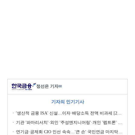
정선은 기자
✉
기자의 인기기사
'생산적 금융 ISA' 신설…이자·배당소득 전액 비과세 [2026 세제개편안]
기관 '파마리서치'·외인 '주성엔지니어링'·개인 '펩트론' 1위 [주간 코스닥 순매수- 2026년 7월27일~7월31일]
연기금·공제회 CIO 인선 속속…'큰 손' 국민연금 마지막 타자