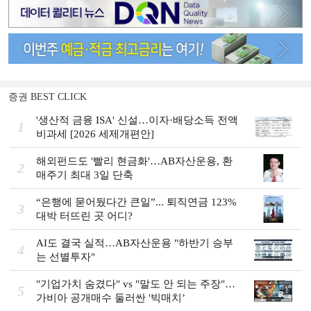
증권 BEST CLICK
'생산적 금융 ISA' 신설…이자·배당소득 전액
1
비과세 [2026 세제개편안]
해외펀드도 '빨리 현금화'…AB자산운용, 환
2
매주기 최대 3일 단축
“은행에 묻어뒀다간 큰일”... 퇴직연금 123%
3
대박 터뜨린 곳 어디?
AI도 결국 실적…AB자산운용 "하반기 승부
4
는 선별투자"
"기업가치 숨겼다" vs "말도 안 되는 주장"…
5
가비아 공개매수 둘러싼 '빅매치’