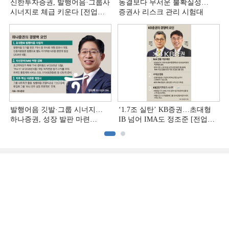
신한투자증권, 발행어음·그룹사
동결보다 무서운 불확실성…
시너지로 체급 키운다 [전업계
증권사 리스크 관리 시험대
추격하는 은행계 증권사 (4)]
발행어음 깃발·그룹 시너지…
‘1.7조 실탄’ KB증권…초대형
하나증권, 성장 발판 마련
IB 넘어 IMA도 정조준 [전업계
[전업계 추격하는 은행계
추격하는 은행계 증권사 (2)]
증권사 (3)]