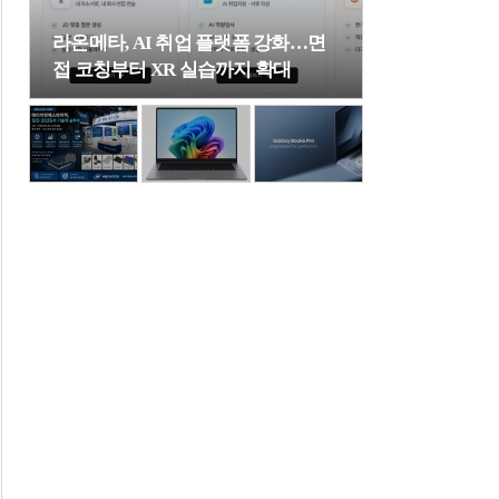
라온메타, AI 취업 플랫폼 강화…면
접 코칭부터 XR 실습까지 확대