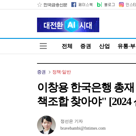
전체
증권
산업
유통·
증권
정책·일반
이창용 한국은행 총재
책조합 찾아야" [2024
정선은 기자
bravebambi@fntimes.com