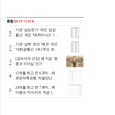
종합
BEST CLICK
기관 '삼성전기'·외인 '삼성
1
물산'·개인 'SK하이닉스' 1위
[주간 코스피 순매수- 2026
기관 '심텍'·외인 'HLB'·개인
년 8월3일~8월7일]
2
'대한광통신' 1위 [주간 코스
닥 순매수- 2026년 8월3일~8
[김의석의 단상] 왜 지금 ‘윤
월7일]
3
종규 리더십’인가
12개월 최고 연 6.50%…애
4
큐온저축은행 '처음만난적
금'[이주의 저축은행 적금금
24개월 최고 연 7.00%…케
리-8월 2주]
5
이뱅크 '마이키즈 적금' [이
주의 은행 적금금리-8월 2
주]