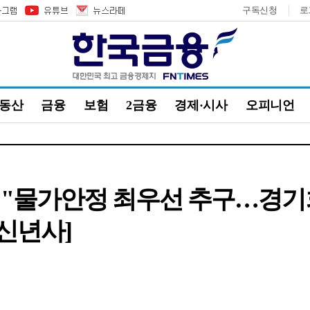
구독신청
로
부동산
금융
보험
2금융
경제·시사
오피니언
 "물가안정 최우선 추구…경기
 신년사]