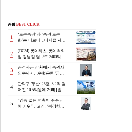
종합
BEST CLICK
‘토큰증권’과 ‘증권 토큰
1
화’는 다르다…디지털 자본
시장 다음 단계는
[DCM] 롯데리츠, 롯데백화
2
점 강남점 담보로 2400억 조
달…단기채 차환
공적자금 상환에서 증권사
3
인수까지…수협은행 '금융
그룹화' 25년 여정 [수협은
관악구 '두산' 26평, 3.2억 떨
행 금융그룹의 꿈①]
4
어진 10.5억원에 거래 [일일
하락가]
“검증 없는 억측이 주주 피
5
해 키워”…코리, ‘북경한미
미수채권 논란’ 정면 반박