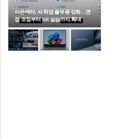
라온메타, AI 취업 플랫폼 강화…면
접 코칭부터 XR 실습까지 확대