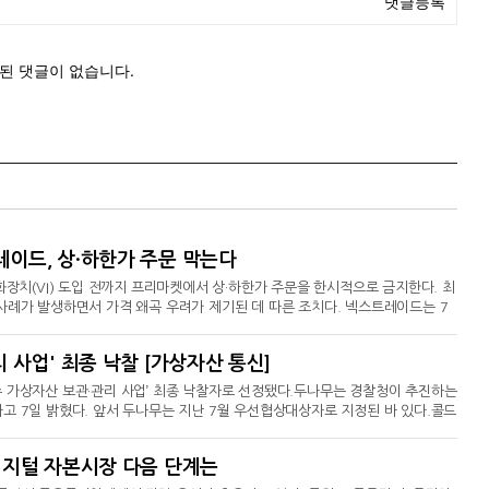
레이드, 상·하한가 주문 막는다
화장치(VI) 도입 전까지 프리마켓에서 상·하한가 주문을 한시적으로 금지한다. 최
사례가 발생하면서 가격 왜곡 우려가 제기된 데 따른 조치다. 넥스트레이드는 7
 설명’ 자료를 통해 오는 12일부터 정적VI 제도 도입 전까지 프리마켓 내 상·
가…가격 왜곡 우려지난달 28일 SK하이닉스 1주가 하한가에 체결된 데 이어 이
 사업' 최종 낙찰 [가상자산 통신]
 상한가를 기록했다. 지난 6일에는 SK하이
 가상자산 보관·관리 사업’ 최종 낙찰자로 선정됐다.두나무는 경찰청이 추진하는
고 7일 밝혔다. 앞서 두나무는 지난 7월 우선협상대상자로 지정된 바 있다.콜드
이번 사업은 경찰청이 수사 과정에서 압수한 디지털자산을 안전하게 보관하고 효율
. 계약 기간은 1년이다.압수 디지털자산은 두나무의 디지털자산 수탁 서비스인
디지털 자본시장 다음 단계는
터디는 야간과 휴일에도 공백 없이 운영