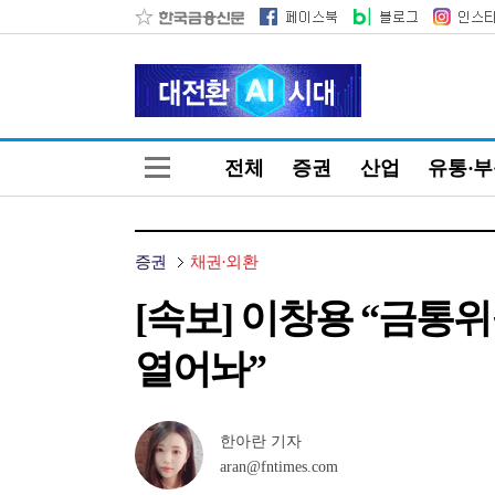
전체
증권
산업
유통·
증권
채권·외환
[속보] 이창용 “금통위
열어놔”
한아란 기자
aran@fntimes.com