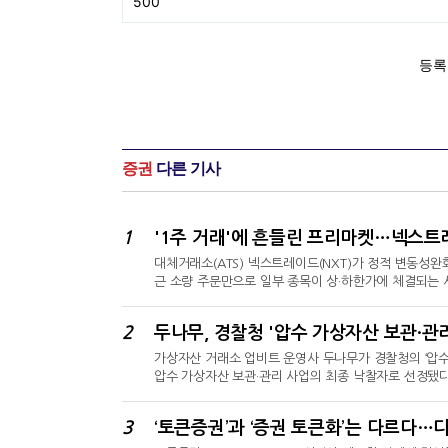
증권
다른 기사
1
'1주 거래'에 흔들린 프리마켓…넥스트
대체거래소(ATS) 넥스트레이드(NXT)가 정적 변동성완
근 소량 주문만으로 일부 종목이 상·하한가에 체결되는 
일 ‘넥스트레이드 프리마켓 SK하이닉스 하한가 사례에 대한
하한가 주문을 제한한다고 밝혔다.1주 거래에도 상·하한
2
두나무, 경찰청 '압수 가상자산 보관·관리
달 들어서도 삼성전기와 알테오젠이 각각 1주 매수만으로
가상자산 거래소 업비트 운영사 두나무가 경찰청의 ‘압수
압수 가상자산 보관·관리 사업의 최종 낙찰자로 선정됐다
월렛 기반…365일 24시간 실시간 대응 관제 인프라
적으로 관리할 수 있는 체계를 구축하기 위해 추진됐다
3
‘토큰증권’과 ‘증권 토큰화’는 다르다…
‘업비트 커스터디’를 통해 보관·관리된다. 업비트 커스