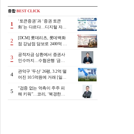
종합
BEST CLICK
‘토큰증권’과 ‘증권 토큰
1
화’는 다르다…디지털 자본
시장 다음 단계는
[DCM] 롯데리츠, 롯데백화
2
점 강남점 담보로 2400억 조
달…단기채 차환
공적자금 상환에서 증권사
3
인수까지…수협은행 '금융
그룹화' 25년 여정 [수협은
관악구 '두산' 26평, 3.2억 떨
행 금융그룹의 꿈①]
4
어진 10.5억원에 거래 [일일
하락가]
“검증 없는 억측이 주주 피
5
해 키워”…코리, ‘북경한미
미수채권 논란’ 정면 반박