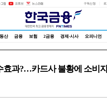
구독신청
로
부동산
금융
보험
2금융
경제·시사
오피니언
수효과?…카드사 불황에 소비자 