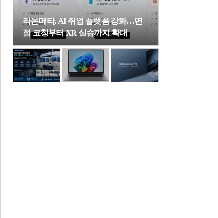
라온메타, AI 취업 플랫폼 강화…면
접 코칭부터 XR 실습까지 확대