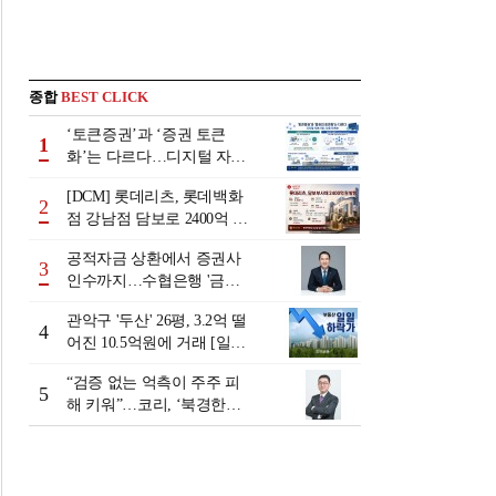
종합
BEST CLICK
‘토큰증권’과 ‘증권 토큰
1
화’는 다르다…디지털 자본
시장 다음 단계는
[DCM] 롯데리츠, 롯데백화
2
점 강남점 담보로 2400억 조
달…단기채 차환
공적자금 상환에서 증권사
3
인수까지…수협은행 '금융
그룹화' 25년 여정 [수협은
관악구 '두산' 26평, 3.2억 떨
행 금융그룹의 꿈①]
4
어진 10.5억원에 거래 [일일
하락가]
“검증 없는 억측이 주주 피
5
해 키워”…코리, ‘북경한미
미수채권 논란’ 정면 반박