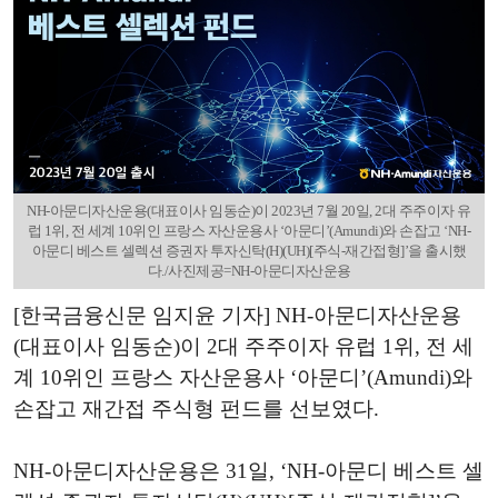
NH-아문디자산운용(대표이사 임동순)이 2023년 7월 20일, 2대 주주이자 유
럽 1위, 전 세계 10위인 프랑스 자산운용사 ‘아문디’(Amundi)와 손잡고 ‘NH-
아문디 베스트 셀렉션 증권자 투자신탁(H)(UH)[주식-재간접형]’을 출시했
다./사진제공=NH-아문디자산운용
[한국금융신문 임지윤 기자] NH-아문디자산운용
(대표이사 임동순)이 2대 주주이자 유럽 1위, 전 세
계 10위인 프랑스 자산운용사 ‘아문디’(Amundi)와
손잡고 재간접 주식형 펀드를 선보였다.
NH-아문디자산운용은 31일, ‘NH-아문디 베스트 셀