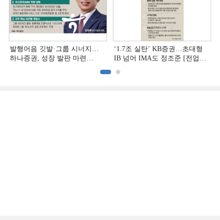
발행어음 깃발·그룹 시너지…
‘1.7조 실탄’ KB증권…초대형
하나증권, 성장 발판 마련
IB 넘어 IMA도 정조준 [전업계
[전업계 추격하는 은행계
추격하는 은행계 증권사 (2)]
증권사 (3)]