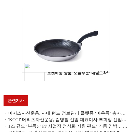
관련기사
이지스자산운용, 사내 펀드 정보관리 플랫폼 ‘아우름’ 총자산 63조 돌파
'KCGI' 메리츠자산운용, 김병철 신임 대표이사 부회장 선임…"종합운용사로서 운용역량 강화"
1조 규모 ‘부동산 PF 사업장 정상화 지원 펀드’ 가동 임박… 운용사 5곳 합세