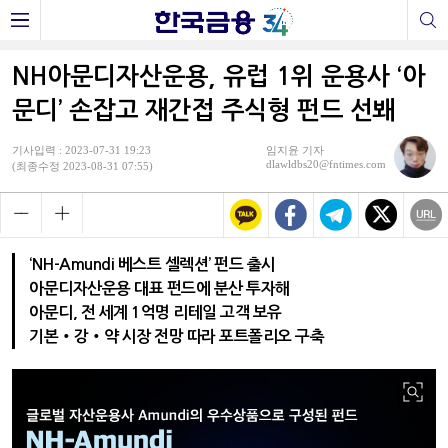
NH아문디자산운용, 유럽 1위 운용사 ‘아
문디’ 손잡고 재간접 주식형 펀드 선봬
기사입력 : 2023-07-31 19:23
임지윤 기자
dlawldbs20@fntimes.com
(최종수정 2023-08-31 07:55)
‘NH-Amundi 베스트 셀렉션’ 펀드 출시
아문디자산운용 대표 펀드에 분산 투자해
아문디, 전 세계 1억명 리테일 고객 보유
기본‧강‧약 시장 전망 따라 포트폴리오 구축