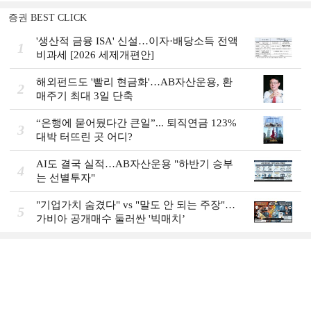
증권 BEST CLICK
'생산적 금융 ISA' 신설…이자·배당소득 전액
1
비과세 [2026 세제개편안]
해외펀드도 '빨리 현금화'…AB자산운용, 환
2
매주기 최대 3일 단축
“은행에 묻어뒀다간 큰일”... 퇴직연금 123%
3
대박 터뜨린 곳 어디?
AI도 결국 실적…AB자산운용 "하반기 승부
4
는 선별투자"
"기업가치 숨겼다" vs "말도 안 되는 주장"…
5
가비아 공개매수 둘러싼 '빅매치’