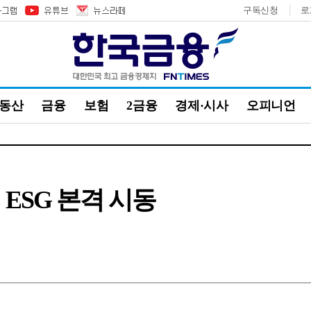
구독신청
로
부동산
금융
보험
2금융
경제·시사
오피니언
ESG 본격 시동