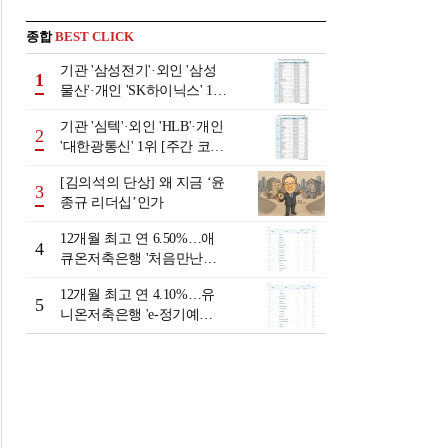
종합
BEST CLICK
기관 '삼성전기'·외인 '삼성
1
물산'·개인 'SK하이닉스' 1위
[주간 코스피 순매수- 2026
기관 '심텍'·외인 'HLB'·개인
년 8월3일~8월7일]
2
'대한광통신' 1위 [주간 코스
닥 순매수- 2026년 8월3일~8
[김의석의 단상] 왜 지금 ‘윤
월7일]
3
종규 리더십’인가
12개월 최고 연 6.50%…애
4
큐온저축은행 '처음만난적
금'[이주의 저축은행 적금금
12개월 최고 연 4.10%…유
리-8월 2주]
5
니온저축은행 'e-정기예
금'[이주의 저축은행 예금금
리-8월 2주]