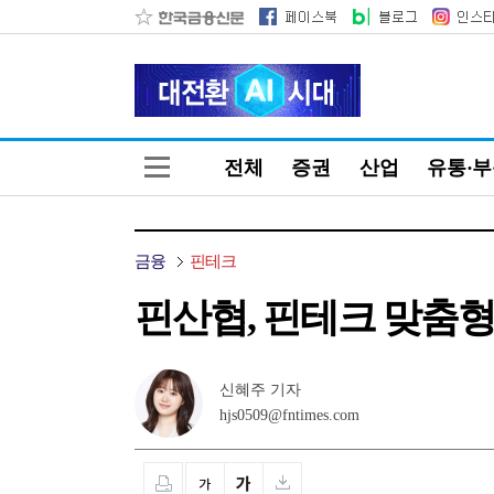
전체
증권
산업
유통·
금융
핀테크
핀산협, 핀테크 맞춤형 
신혜주 기자
hjs0509@fntimes.com