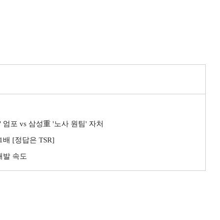
엄포 vs 삼성重 '노사 원팀' 자처
배 [정답은 TSR]
개발 속도