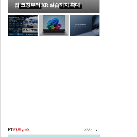
접 코칭부터 XR 실습까지 확대
FT
카드뉴스
더보기