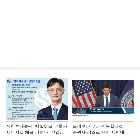
신한투자증권, 발행어음·그룹사
동결보다 무서운 불확실성…
시너지로 체급 키운다 [전업계
증권사 리스크 관리 시험대
추격하는 은행계 증권사 (4)]