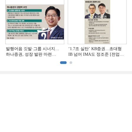
발행어음 깃발·그룹 시너지…
‘1.7조 실탄’ KB증권…초대형
하나증권, 성장 발판 마련
IB 넘어 IMA도 정조준 [전업계
[전업계 추격하는 은행계
추격하는 은행계 증권사 (2)]
증권사 (3)]