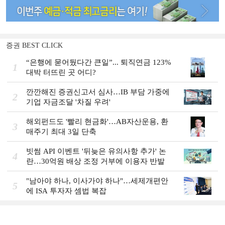
증권 BEST CLICK
“은행에 묻어뒀다간 큰일”... 퇴직연금 123%
1
대박 터뜨린 곳 어디?
깐깐해진 증권신고서 심사…IB 부담 가중에
2
기업 자금조달 '차질 우려'
해외펀드도 '빨리 현금화'…AB자산운용, 환
3
매주기 최대 3일 단축
빗썸 API 이벤트 '뒤늦은 유의사항 추가' 논
4
란…30억원 배상 조정 거부에 이용자 반발
"남아야 하나, 이사가야 하나"…세제개편안
5
에 ISA 투자자 셈법 복잡