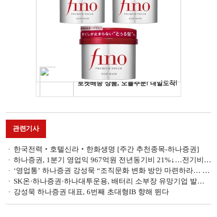
관련기사
한국전력‧호텔신라‧한화생명 [주간 추천종목-하나증권]
하나증권, 1분기 영업익 967억원 전년동기비 21%↓…전기비 흑자전환 [금융사 2023 1분기 실적]
‘영업통’ 하나증권 강성묵 “조직문화 변화 방안 마련하라… 균형성장 위해 필요”
SK온·하나증권·하나대투운용, 배터리 소부장 유망기업 발굴한다
강성묵 하나증권 대표, 6번째 초대형IB 향해 뛴다