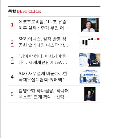
종합
BEST CLICK
에코프로비엠, ‘1.2조 유증’
1
이후 실적‧주가 부진 어쩌
나
SK하이닉스, 실적 반등 성
2
공한 솔리다임 나스닥 상장
검토
"남아야 하나, 이사가야 하
3
나"…세제개편안에 ISA 투
자자 셈법 복잡
AI가 재무설계 바꾼다…한
4
국재무설계협회·쿼터백 '베
러웰스'로 생태계 구축
함영주號 하나금융, '하나더
5
넥스트‘ 연계 확대…신탁수
수료 2배 증가 효과 [금융 시
니어 비즈니스 돋보기]