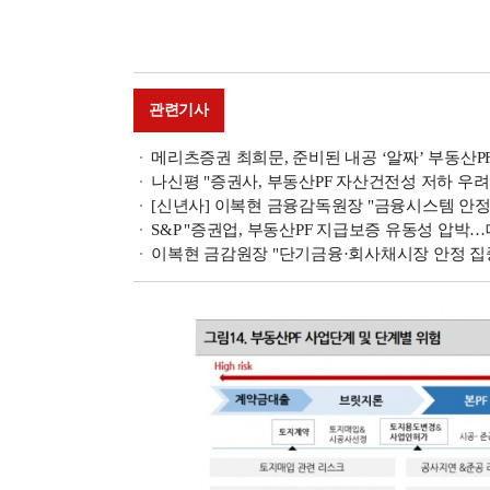
관련기사
메리츠증권 최희문, 준비된 내공 ‘알짜’ 부동산P
나신평 "증권사, 부동산PF 자산건전성 저하 우
[신년사] 이복현 금융감독원장 "금융시스템 안정
S&P "증권업, 부동산PF 지급보증 유동성 압박
이복현 금감원장 "단기금융·회사채시장 안정 집