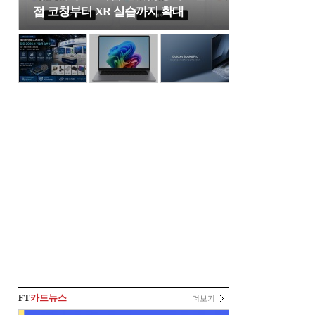
접 코칭부터 XR 실습까지 확대
FT
카드뉴스
더보기