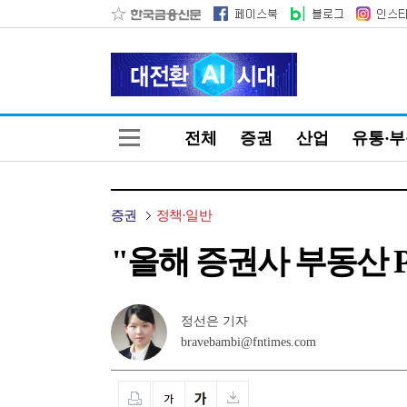
전체
증권
산업
유통·
증권
정책·일반
"올해 증권사 부동산 
정선은 기자
bravebambi@fntimes.com