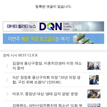
경제·시사 BEST CLICK
김경대 용산구청장, 이촌치안센터 이전 개소
1
식 참석
'6선' 장정호 용산구의회 의장 "20년 의정 경
2
험, 구민 위해 쓰겠다" [인터뷰]
3
마포구, 중장년 대상 '생태 감각 공방' 운영
강원랜드, 석탄산업전환지역 청소년 '드림 부