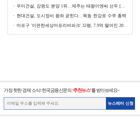
우미건설, 강원도 분양 1위…제주는 태왕이앤씨 선두 [이 지역 분양왕-강원·제주]
현대건설, 도시정비 왕좌 굳힌다…목동·한강로 수주 총력
마포구 '이편한세상마포리버파크' 32평, 7.9억 떨어진 20.4억원에 거래 [일일 하락가]
가장 핫한 경제 소식! 한국금융신문의
‘추천뉴스’
를 받아보세요~
뉴스레터 신청