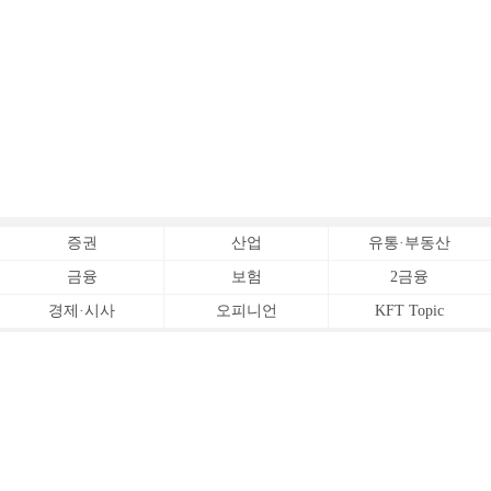
증권
산업
유통·부동산
금융
보험
2금융
경제·시사
오피니언
KFT Topic
전체서비스
Copyrightⓒ
한국금융신문 All Rights Reserved.