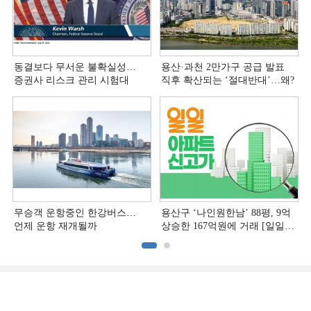
동결보다 무서운 불확실성…
용산·과천 2만가구 공급 발표
증권사 리스크 관리 시험대
직후 확산되는 ‘절대반대’…왜?
무승객 운항중인 한강버스…
용산구 ‘나인원한남’ 88평, 9억
언제 운항 재개될까
상승한 167억원에 거래 [일일
아파트 신고가]