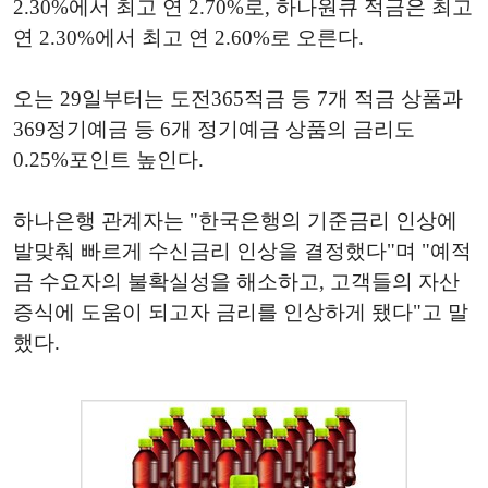
2.30%
에서
최고
연
2.70%
로
,
하나원큐
적금은
최고
연
2.30%
에서
최고
연
2.60%
로
오른다
.
오는
29
일부터는
도전
365
적금
등
7
개
적금
상품과
369
정기예금
등
6
개
정기예금
상품의
금리도
0.25%
포인트
높인다
.
하나은행 관계자는 "한국은행의 기준금리 인상에
발맞춰 빠르게 수신금리 인상을 결정했다"며 "예적
금 수요자의 불확실성을 해소하고, 고객들의 자산
증식에 도움이 되고자 금리를 인상하게 됐다"고 말
했다.