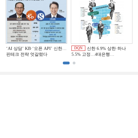
상반기 금융 리그테이블]
DQN
‘AI 상담’ KB·‘오픈 API’ 신한…
신한 6.9% 상한·하나
핀테크 전략 엇갈렸다
5.5% 고정…4대은행
중금리대출 승부수
이