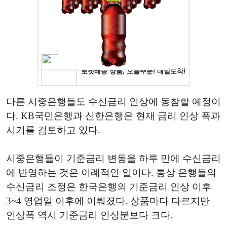
다른
시중은행들도
수신금리
인상에
동참할
예정이
다
. KB
국민은행과
신한은행은
현재
금리
인상
폭과
시기를
검토하고
있다
.
시중은행들이
기준금리
변동을
하루
만에
수신금리
에
반영하는
것은
이례적인 일이다.
통상
은행들의
수신금리
조정은
한국은행의
기준금리
인상
이후
3~4
영업일
이후에
이뤄졌다
.
상품마다
다르지만
인상폭
역시
기준금리
인상분보다
크다
.