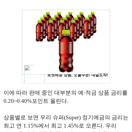
이에
따라
판매
중인
대부분의
예
·
적금
상품
금리를
0.20~0.40%
포인트
올린다
.
상품별로
보면
우리
슈퍼
(Super)
정기예금의
금리는
최고
연
1.15%
에서
최고
1.45%
로
오른다
.
우리