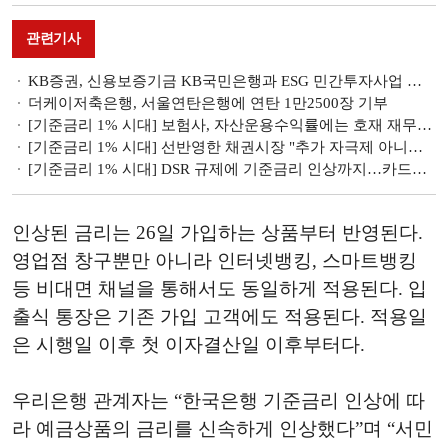
관련기사
KB증권, 신용보증기금 KB국민은행과 ESG 민간투자사업 활성화 업무협약
더케이저축은행, 서울연탄은행에 연탄 1만2500장 기부
[기준금리 1% 시대] 보험사, 자산운용수익률에는 호재 재무건전성에는 부담
[기준금리 1% 시대] 선반영한 채권시장 "추가 자극제 아니다"…연준으로 향한 시선
[기준금리 1% 시대] DSR 규제에 기준금리 인상까지…카드론 오름세 이어진다
인상된 금리는 26
일
가입하는
상품부터
반영된다
.
영업점
창구뿐만
아니라
인터넷뱅킹
,
스마트뱅킹
등
비대면
채널을
통해서도
동일하게
적용된다
.
입
출식
통장은
기존
가입
고객에도
적용된다
.
적용일
은
시행일
이후
첫
이자결산일
이후부터다
.
우리은행 관계자는 “한국은행 기준금리 인상에 따
라 예금상품의 금리를 신속하게 인상했다”며 “서민