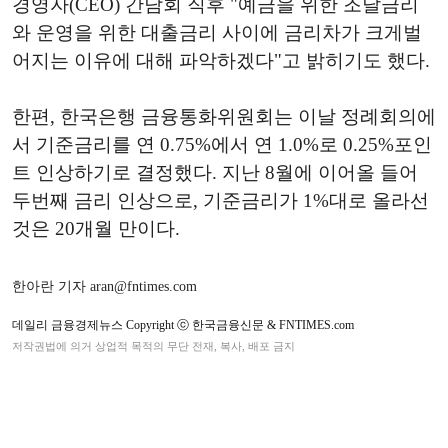
경영자
(CEO)
간담회
직후
"
예금을
위한
조달금리
와
운영을
위한
대출금리
사이에
금리차가
크게
벌
어지는
이유에
대해
파악하겠다
"
고
밝히기도
했다
.
한편
,
한국은행
금융통화위원회는
이날
정례회의에
서
기준금리를
연
0.75%
에서
연
1.0%
로
0.25%
포인
트
인상하기로
결정했다
.
지난
8
월에
이어
올
들어
두번째
금리
인상으로
,
기준금리가
1%
대로
올라선
것은
20
개월
만이다
.
한아란 기자 aran@fntimes.com
데일리 금융경제뉴스 Copyright ⓒ 한국금융신문 & FNTIMES.com
저작권법에 의거 상업적 목적의 무단 전재, 복사, 배포 금지