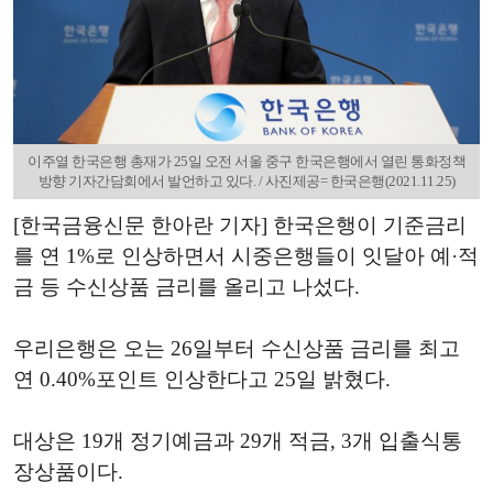
이주열 한국은행 총재가 25일 오전 서울 중구 한국은행에서 열린 통화정책
방향 기자간담회에서 발언하고 있다. / 사진제공= 한국은행(2021.11.25)
[한국금융신문 한아란 기자]
한국은행이
기준금리
를
연
1%
로
인상하면서
시중은행들이
잇달아
예
·
적
금
등
수신상품
금리를
올리고
나섰다
.
우리은행은
오는
26
일부터
수신상품
금리를
최고
연
0.40%
포인트
인상한다고
25
일
밝혔다
.
대상은
19
개
정기예금과
29
개
적금
, 3
개
입출식통
장상품이다
.