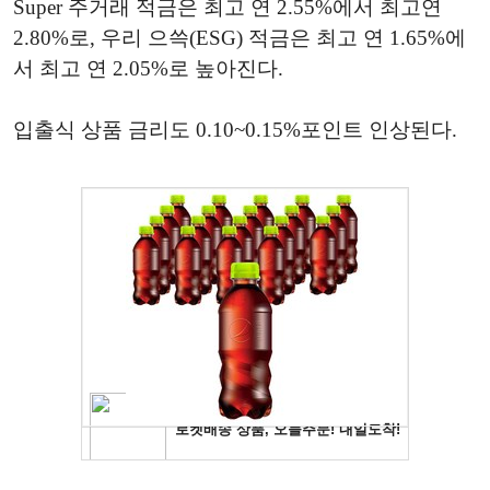
Super
주거래
적금은
최고
연
2.55%
에서
최고
연
2.80%
로
,
우리
으쓱
(ESG)
적금은
최고
연
1.65%
에
서
최고
연
2.05%
로
높아진다
.
입출식
상품
금리도
0.10~0.15%
포인트
인상된다
.