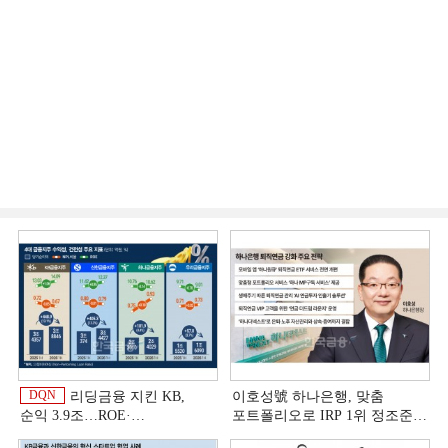
DQN
리딩금융 지킨 KB,
이호성號 하나은행, 맞춤
순익 3.9조…ROE·
포트폴리오로 IRP 1위 정조준
비용효율성까지 선두 [2026
[은행권 연금 방어전]
이