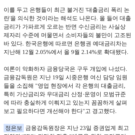
이를
두고
은행들이
최근
불거진
'
대출금리
폭리
논
란
'
을
의식한
것이라는
해석도
나온다
.
올
들어
대출
금리가
가파르게
오르는
반면
수신금리는
사실상
제자리
수준에
머물면서
소비자들의
불만이
고조된
바
있다
.
한국은행에
따르면
은행권
예대금리차는
지난해
12
월
2.05%
에서
올
9
월
2.14%
로
확대됐다
.
여론이
악화하자
금융당국은
구두
개입에
나섰다
.
금융감독원은
지난
19
일
시중은행
여신
담당
임원
들을
소집해
"
영업
현장에서
각
은행의
대출금리
,
특히
가산금리와
우대금리
산정
·
운영이
모범규준
에
따라
충실하게
이뤄지고
있는지
꼼꼼하게
살펴
보고
필요하다면
개선해야
한다
"
고
경고했다
.
정은보
금융감독원장은
지난
23
일
증권업계
최고