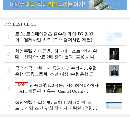
금융 BEST CLICK
토스, 토스페이먼츠 흡수해 페이·PG 일원
1
화…결제사업 속도 [토스 결제사업 재편]
함영주號 하나금융, '하나더넥스트‘ 연계 확
2
대…신탁수수료 2배 증가 효과 [금융 시니어
비즈니스 돋보기]
공적자금 상환에서 증권사 인수까지…수협
3
은행 '금융그룹화' 25년 여정 [수협은행 금융
그룹의 꿈①]
DQN
양종희號 KB금융, '자본최적화' 성과
4
···AT1 재등판 이유는 [Capital Quality
Review]]
정진완號 우리은행, 급여 12개월이면 '골
5
드'…진입 조건 낮춰 장기거래 락인 [은행권
머니무브 대응 전략]