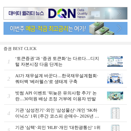
증권 BEST CLICK
‘토큰증권’과 ‘증권 토큰화’는 다르다…디지
1
털 자본시장 다음 단계는
AI가 재무설계 바꾼다…한국재무설계협회·
2
쿼터백 '베러웰스'로 생태계 구축
빗썸 API 이벤트 '뒤늦은 유의사항 추가' 논
3
란…30억원 배상 조정 거부에 이용자 반발
기관 '삼성전기'·외인 '삼성물산'·개인 'SK하
4
이닉스' 1위 [주간 코스피 순매수- 2026년 8
월3일~8월7일]
기관 '심텍'·외인 'HLB'·개인 '대한광통신' 1위
5