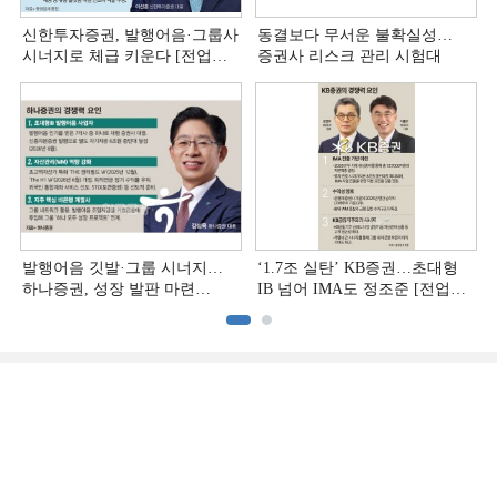
신한투자증권, 발행어음·그룹사
동결보다 무서운 불확실성…
시너지로 체급 키운다 [전업계
증권사 리스크 관리 시험대
추격하는 은행계 증권사 (4)]
발행어음 깃발·그룹 시너지…
‘1.7조 실탄’ KB증권…초대형
하나증권, 성장 발판 마련
IB 넘어 IMA도 정조준 [전업계
[전업계 추격하는 은행계
추격하는 은행계 증권사 (2)]
증권사 (3)]