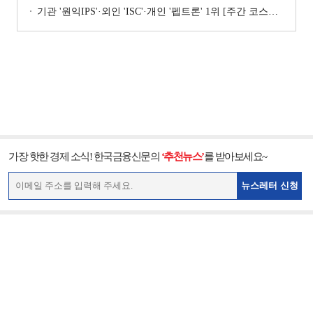
기관 '원익IPS'·외인 'ISC'·개인 '펩트론' 1위 [주간 코스닥 순매수- 2026년 7월6일~7월10일]
가장 핫한 경제 소식! 한국금융신문의
‘추천뉴스’
를 받아보세요~
뉴스레터 신청