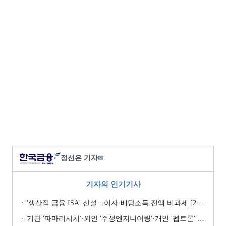
정선은 기자
✉
기자의 인기기사
'생산적 금융 ISA' 신설…이자·배당소득 전액 비과세 [2026 세제개편안]
기관 '파마리서치'·외인 '주성엔지니어링'·개인 '펩트론' 1위 [주간 코스닥 순매수- 2026년 7월27일~7월31일]