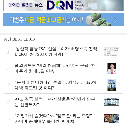
증권 BEST CLICK
'생산적 금융 ISA' 신설…이자·배당소득 전액
1
비과세 [2026 세제개편안]
해외펀드도 '빨리 현금화'…AB자산운용, 환
2
매주기 최대 3일 단축
“은행에 묻어뒀다간 큰일”... 퇴직연금 123%
3
대박 터뜨린 곳 어디?
AI도 결국 실적…AB자산운용 "하반기 승부
4
는 선별투자"
"기업가치 숨겼다" vs "말도 안 되는 주장"…
5
가비아 공개매수 둘러싼 '빅매치’