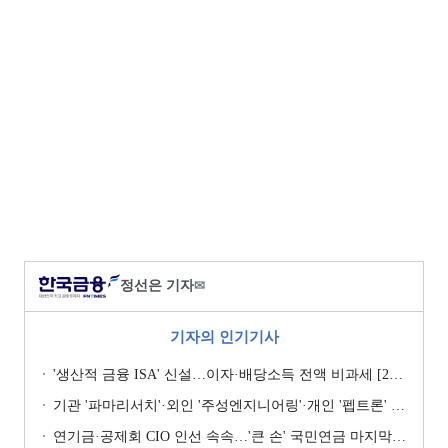
정선은 기자
✉
기자의 인기기사
'생산적 금융 ISA' 신설…이자·배당소득 전액 비과세 [2026 세제개편안]
기관 '파마리서치'·외인 '주성엔지니어링'·개인 '펩트론' 1위 [주간 코스닥 순매수- 2026년 7월27일~7월31일]
연기금·공제회 CIO 인선 속속…'큰 손' 국민연금 마지막 타자