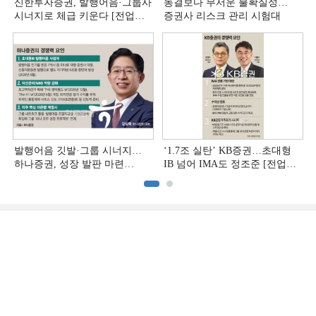
신한투자증권, 발행어음·그룹사
동결보다 무서운 불확실성…
시너지로 체급 키운다 [전업계
증권사 리스크 관리 시험대
추격하는 은행계 증권사 (4)]
발행어음 깃발·그룹 시너지…
‘1.7조 실탄’ KB증권…초대형
하나증권, 성장 발판 마련
IB 넘어 IMA도 정조준 [전업계
[전업계 추격하는 은행계
추격하는 은행계 증권사 (2)]
증권사 (3)]