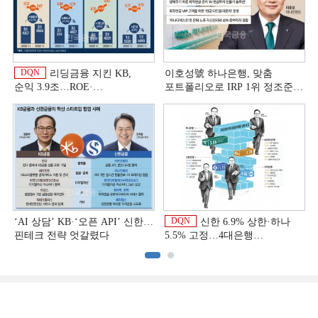
DQN
리딩금융 지킨 KB,
이호성號 하나은행, 맞춤
순익 3.9조…ROE·
포트폴리오로 IRP 1위 정조준
비용효율성까지 선두 [2026
[은행권 연금 방어전]
이
상반기 금융 리그테이블]
DQN
‘AI 상담’ KB·‘오픈 API’ 신한…
신한 6.9% 상한·하나
핀테크 전략 엇갈렸다
5.5% 고정…4대은행
중금리대출 승부수
이