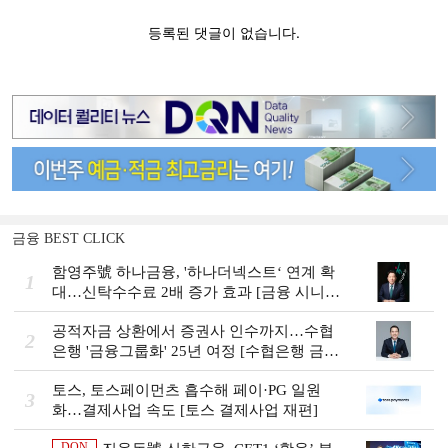
금융 BEST CLICK
함영주號 하나금융, '하나더넥스트‘ 연계 확
1
대…신탁수수료 2배 증가 효과 [금융 시니어
비즈니스 돋보기]
공적자금 상환에서 증권사 인수까지…수협
2
은행 '금융그룹화' 25년 여정 [수협은행 금융
그룹의 꿈①]
토스, 토스페이먼츠 흡수해 페이·PG 일원
3
화…결제사업 속도 [토스 결제사업 재편]
DQN