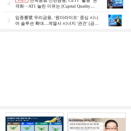
진옥동號 신한금융, CET1 ‘활용’ 본
4
격화···AT1 늘린 이유는 [Capital Quality
Review]
임종룡號 우리금융, ‘원더라이프’ 중심 시니
5
어 솔루션 확대…계열사 시너지 '관건' [금융
시니어 비즈니스 돋보기]