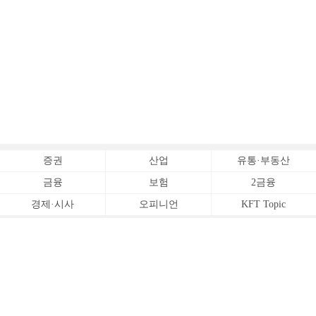
증권
산업
유통·부동산
금융
보험
2금융
경제·시사
오피니언
KFT Topic
전체서비스
Copyrightⓒ
한국금융신문 All Rights Reserved.