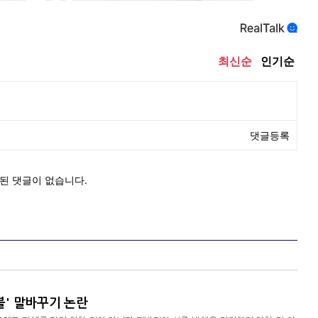
블' 말바꾸기 논란