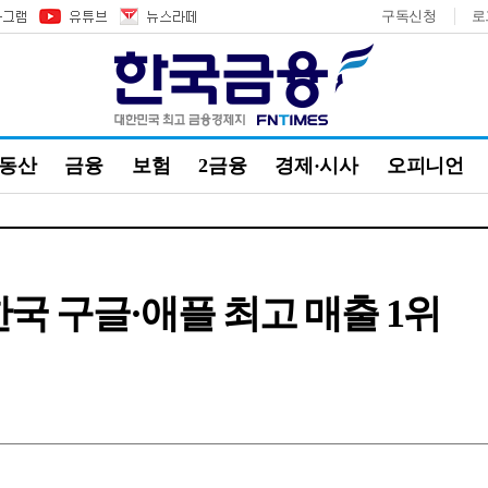
구독신청
로
부동산
금융
보험
2금융
경제·시사
오피니언
 한국 구글·애플 최고 매출 1위