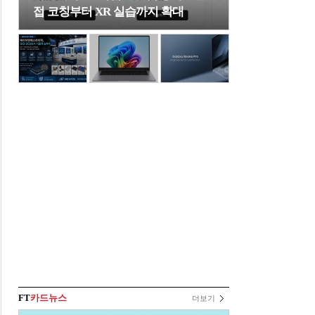
접 코칭부터 XR 실습까지 확대
FT
카드뉴스
더보기