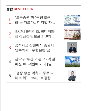
종합
BEST CLICK
‘토큰증권’과 ‘증권 토큰
1
화’는 다르다…디지털 자본
시장 다음 단계는
[DCM] 롯데리츠, 롯데백화
2
점 강남점 담보로 2400억 조
달…단기채 차환
공적자금 상환에서 증권사
3
인수까지…수협은행 '금융
그룹화' 25년 여정 [수협은
관악구 '두산' 26평, 3.2억 떨
행 금융그룹의 꿈①]
4
어진 10.5억원에 거래 [일일
하락가]
“검증 없는 억측이 주주 피
5
해 키워”…코리, ‘북경한미
미수채권 논란’ 정면 반박