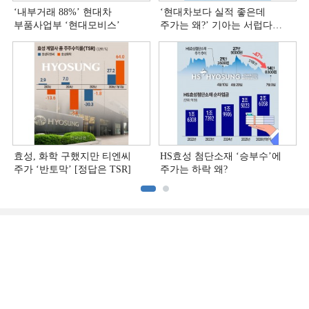
‘내부거래 88%ʼ 현대차
‘현대차보다 실적 좋은데
부품사업부 ‘현대모비스ʼ
주가는 왜?ʼ 기아는 서럽다
[정답은 TSR]
효성, 화학 구했지만 티엔씨
HS효성 첨단소재 ‘승부수’에
주가 ‘반토막’ [정답은 TSR]
주가는 하락 왜?