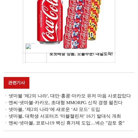
관련기사
넷마블 '제2의 나라', 대만·홍콩·마카오 유저 마음 사로잡았다
엔씨·넷마블·카카오, 초대형 MMORPG 신작 경쟁 펼친다
넷마블, ‘제2의 나라’에 새로운 ‘AI 모드’ 도입
넷마블, 대학생 서포터즈 '마블챌린저' 16기 발대식 개최
엔씨·넷마블, 코로나19 백신 휴가제 도입…넥슨 "검토 중"