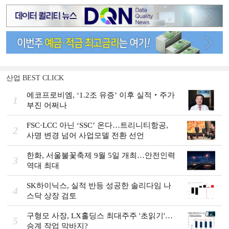
산업 BEST CLICK
에코프로비엠, ‘1.2조 유증’ 이후 실적‧주가
1
부진 어쩌나
FSC·LCC 아닌 ‘SSC’ 온다…트리니티항공,
2
사명 변경 넘어 사업모델 전환 선언
한화, 서울불꽃축제 9월 5일 개최…안전인력
3
역대 최대
SK하이닉스, 실적 반등 성공한 솔리다임 나
4
스닥 상장 검토
구형모 사장, LX홀딩스 최대주주 '초읽기'…
5
승계 작업 막바지?