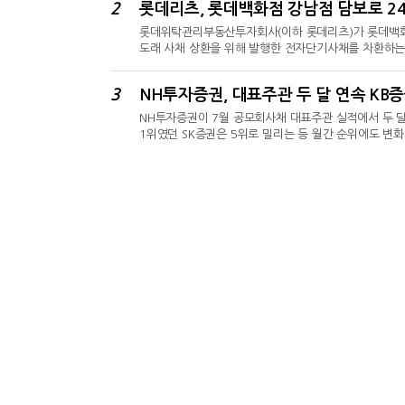
2
롯데리츠, 롯데백화점 강남점 담보로 2
행 전자증권과 예탁증권 기반의 비상장주식과 조각투자 시
롯데위탁관리부동산투자회사(이하 롯데리츠)가 롯데백화점
도래 사채 상환을 위해 발행한 전자단기사채를 차환하는
따르면 롯데리츠는 제9-1회(1년물)와 제9-2회(2년물
리는 각 만기 AA- 등급 회사채 민간채권평가사 수익률
3
NH투자증권, 대표주관 두 달 연속 KB증
자증권·키움증권, 2년물에 KB증권·삼성증권·키움증권이 
NH투자증권이 7월 공모회사채 대표주관 실적에서 두 달
1위였던 SK증권은 5위로 밀리는 등 월간 순위에도 변화
권과 키움증권도 중위권 경쟁을 이어갔다.한국금융신문이
분석한 결과, NH투자증권은 7월 대표주관 실적 6822억 
를 이었고, 한국투자증권은 4876억 원(16.5%), 삼성증