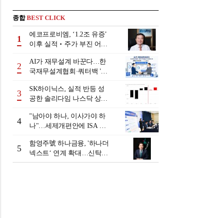
종합
BEST CLICK
에코프로비엠, ‘1.2조 유증’
1
이후 실적‧주가 부진 어쩌
나
AI가 재무설계 바꾼다…한
2
국재무설계협회·쿼터백 '베
러웰스'로 생태계 구축
SK하이닉스, 실적 반등 성
3
공한 솔리다임 나스닥 상장
검토
"남아야 하나, 이사가야 하
4
나"…세제개편안에 ISA 투
자자 셈법 복잡
함영주號 하나금융, '하나더
5
넥스트‘ 연계 확대…신탁수
수료 2배 증가 효과 [금융 시
니어 비즈니스 돋보기]