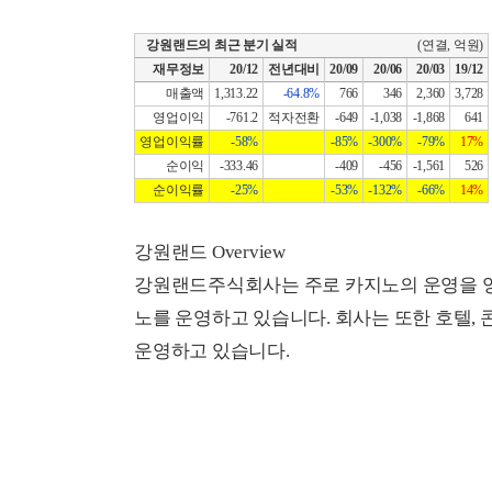
강원랜드의 최근 분기 실적
(연결, 억원)
재무정보
20/12
전년대비
20/09
20/06
20/03
19/12
매출액
1,313.22
-64.8%
766
346
2,360
3,728
영업이익
-761.2
적자전환
-649
-1,038
-1,868
641
영업이익률
-58%
-85%
-300%
-79%
17%
순이익
-333.46
-409
-456
-1,561
526
순이익률
-25%
-53%
-132%
-66%
14%
강원랜드 Overview
강원랜드주식회사는 주로 카지노의 운영을 영
노를 운영하고 있습니다. 회사는 또한 호텔, 
운영하고 있습니다.