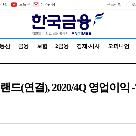
구독신청
로
부동산
금융
보험
2금융
경제·시사
오피니언
드(연결), 2020/4Q 영업이익 -