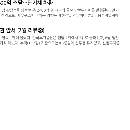
400억 조달…단기채 차환
장을 대상으로 구축한다. STO(토큰증권)의 유
 강남점을 담보로 총 2400억 원 규모의 공모 담보부사채를 발행한다. 만기
 성격으로, 재무구조에 미치는 영향은 제한적일 전망이다.7일 금융투자업계에
) 담보부사채를 각각 1200억 원씩 발행한다. 수요예측은 진행하지 않으며, 발행금
 평균에 0.40%포인트를 가산해 정한다. 대표주관사는 1년물에 KB증권·한국투
권 앞서 [7월 리뷰②]
참여한다. 발행일은 8월 14일이며 상장 예정일은 18일
 연속 1위에 올랐다. 한국투자증권은 전월 7위에서 3위로 올라섰고, 6월 월간
가 나타났다. 누적(1~7월) 기준으로는 KB증권이 선두를 유지했고, 신한투자증
 금융감독원 전자공시시스템(DART)에 공시된 공모회사채 발행신고서를 집계·
원(점유율 23.0%)으로 가장 많았다. KB증권이 5961억 원(20.1%)으로 뒤
권은 3100억 원(10.5%), SK증권은 2102억 원(7.1%)을 기록했다.월