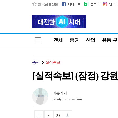
전체
증권
산업
유통·
증권
실적속보
[실적속보] (잠정) 강원랜
파봇기자
fabot@fntimes.com