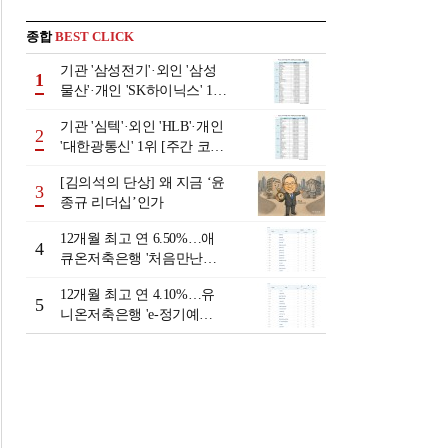
종합
BEST CLICK
기관 '삼성전기'·외인 '삼성
1
물산'·개인 'SK하이닉스' 1위
[주간 코스피 순매수- 2026
기관 '심텍'·외인 'HLB'·개인
년 8월3일~8월7일]
2
'대한광통신' 1위 [주간 코스
닥 순매수- 2026년 8월3일~8
[김의석의 단상] 왜 지금 ‘윤
월7일]
3
종규 리더십’인가
12개월 최고 연 6.50%…애
4
큐온저축은행 '처음만난적
금'[이주의 저축은행 적금금
12개월 최고 연 4.10%…유
리-8월 2주]
5
니온저축은행 'e-정기예
금'[이주의 저축은행 예금금
리-8월 2주]