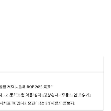
굴 저력…올해 ROE 20% 목표”
까지…자동차보험 악용 심각 [경상환자 8주룰 도입 초읽기]
자처로 ‘씨엠디기술단’ 낙점 [캐피탈사 돋보기]