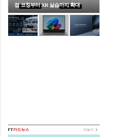
접 코칭부터 XR 실습까지 확대
FT
카드뉴스
더보기