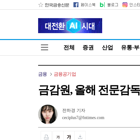
전체
증권
산업
유통·
금융
금융공기업
금감원, 올해 전문감독
전하경 기자
ceciplus7@fntimes.com