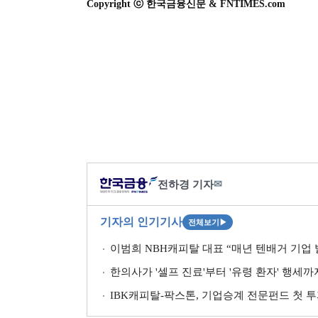
Copyright ⓒ 한국금융신문 & FNTIMES.com
전하경 기자
✉
기자의 인기기사
전체보기
▶
이범희 NBH캐피탈 대표 “매년 텐배거 기업 발
한의사가 '셀프 진료'부터 '유령 환자' 행세
IBK캐피탈-팍스톤, 기업승계 전문펀드 첫 투