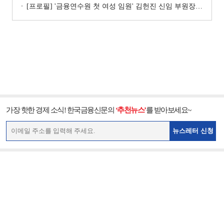
[프로필] '금융연수원 첫 여성 임원' 김헌진 신임 부원장···교육·디지털·기획 '올라운더'
가장 핫한 경제 소식! 한국금융신문의
‘추천뉴스’
를 받아보세요~
뉴스레터 신청