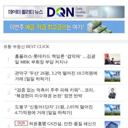
유통·부동산 BEST CLICK
홈플러스·롯데카드 책임론 ‘겹악재’ …김광
1
일 MBK 부회장 부담 커지나
관악구 '두산' 26평, 3.2억 떨어진 10.5억원에
2
거래 [일일 하락가]
“검증 없는 억측이 주주 피해 키워”…코리,
3
‘북경한미 미수채권 논란’ 정면 반박
도봉구 '신동아1단지' 21평, 2.05억 떨어진
4
4.75억원에 거래 [일일 하락가]
DQN
허윤홍號 GS건설, 안전·품질 쇄신으
5