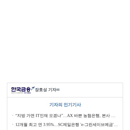
장호성 기자
✉
기자의 인기기사
“지방 가면 IT인재 오겠나”…AX 바쁜 농협은행, 본사 이전설에 ‘긴장’ [막 오른 금융권 하투(夏鬪)]
12개월 최고 연 3.95%…SC제일은행 'e-그린세이브예금' [이주의 은행 예금금리-8월 1주]