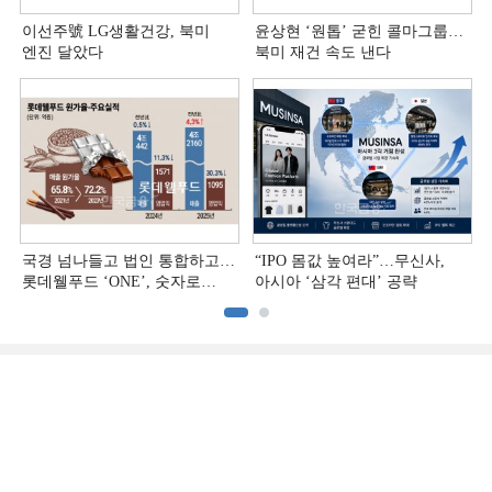
이선주號 LG생활건강, 북미
윤상현 ‘원톱ʼ 굳힌 콜마그룹…
엔진 달았다
북미 재건 속도 낸다
국경 넘나들고 법인 통합하고…
“IPO 몸값 높여라”…무신사,
롯데웰푸드 ‘ONE’, 숫자로
아시아 ‘삼각 편대’ 공략
증명하다