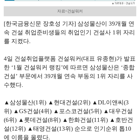
자료=건설워커
[한국금융신문 장호성 기자] 삼성물산이 39개월 연
속 건설 취업준비생들의 취업인기 건설사 1위 자리
를 지켰다.
​4일 건설취업플랫폼 건설워커(대표 유종현)가 발표
한 ‘1월 건설워커 랭킹’에 따르면 ​​삼성물산은 ‘종합
건설’ 부문에서 39개월 연속 부동의 1위 자리를 사
수했다.
▲삼성물산(1위) ▲현대건설(2위) ▲DL이앤씨(3
위) ▲GS건설(4위) ▲포스코건설(5위) ▲대우건설
(6위) ▲롯데건설(8위) ▲한화건설(11위) ▲호반건
설(12위) ▲태영건설(13위) 순으로 인기순위 톱10
에 이름을 올렸다.