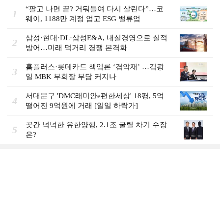
“팔고 나면 끝? 거둬들여 다시 살린다”…코
1
웨이, 1188만 계정 업고 ESG 밸류업
삼성·현대·DL·삼성E&A, 내실경영으로 실적
2
방어…미래 먹거리 경쟁 본격화
홈플러스·롯데카드 책임론 ‘겹악재’ …김광
3
일 MBK 부회장 부담 커지나
서대문구 'DMC래미안e편한세상' 18평, 5억
4
떨어진 9억원에 거래 [일일 하락가]
곳간 넉넉한 유한양행, 2.1조 굴릴 차기 수장
5
은?