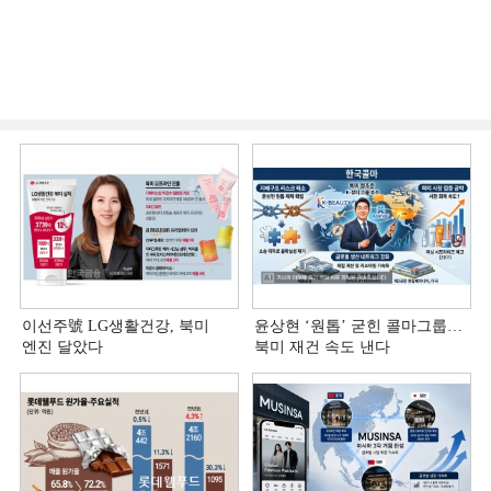
이선주號 LG생활건강, 북미
윤상현 ‘원톱ʼ 굳힌 콜마그룹…
엔진 달았다
북미 재건 속도 낸다