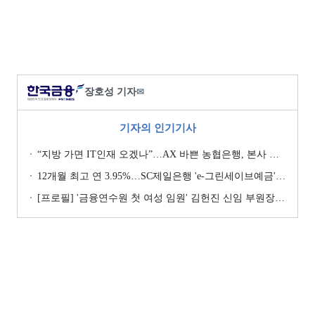
장호성 기자
✉
기자의 인기기사
“지방 가면 IT인재 오겠나”…AX 바쁜 농협은행, 본사 이전설에 ‘긴장’ [막 오른 금융권 하투(夏鬪)]
12개월 최고 연 3.95%…SC제일은행 'e-그린세이브예금' [이주의 은행 예금금리-8월 1주]
[프로필] '금융연수원 첫 여성 임원' 김헌진 신임 부원장···교육·디지털·기획 '올라운더'