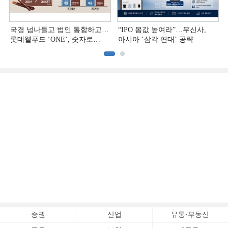
국경 넘나들고 법인 통합하고…
“IPO 몸값 높여라”…무신사,
롯데웰푸드 ‘ONE’, 숫자로
아시아 ‘삼각 편대’ 공략
증명하다
증권
산업
유통·부동산