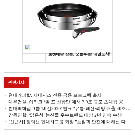
관련기사
현대캐피탈, 제네시스 전용 금융 프로그램 출시
대우건설, 이라크 ‘알 포 신항만’에서 2.9조 규모 초대형 공사계약 체결
현대백화점그룹 '비전2030' 발표 "유통·패션·리빙 매출 40조 시대 연다"
강원연합, '맑은청' 농산물 우수브랜드 대상 2년 연속 수상
[신년사] 정의선 현대차그룹 회장 "품질과 안전에 대해선 다른 어떤 것과도 타협 않을 것"