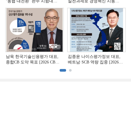
‘농협 대전환ʼ 완주 시험대
실천과제로 경영혁신 시동
[상호금융 경영혁신 진단 ②]
[상호금융 경영혁신 진단 ①]
남욱 한국기술신용평가 대표,
김종윤 나이스평가정보 대표,
종합CB 도약 목표 [2026 CB사
베트남·SCB 역량 집중 [2026
하반기 전략 ③]
CB사 하반기 전략 ②]
(