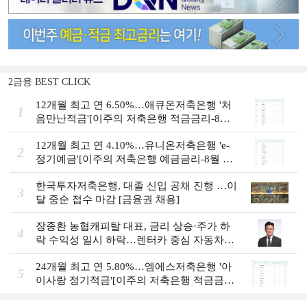
2금융 BEST CLICK
12개월 최고 연 6.50%…애큐온저축은행 '처
1
음만난적금'[이주의 저축은행 적금금리-8월
2주]
12개월 최고 연 4.10%…유니온저축은행 'e-
2
정기예금'[이주의 저축은행 예금금리-8월 2
주]
한국투자저축은행, 대졸 신입 공채 진행 …이
3
달 중순 접수 마감 [금융권 채용]
장종환 농협캐피탈 대표, 금리 상승·주가 하
4
락 수익성 일시 하락…렌터카 중심 자동차금
융 성장세 [2026 금융사 상반기 실적]
24개월 최고 연 5.80%…엠에스저축은행 '아
5
이사랑 정기적금'[이주의 저축은행 적금금
리-8월 2주]